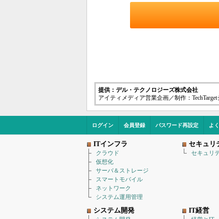
提供：デル・テクノロジーズ株式会社
アイティメディア営業企画／制作：TechTarg
ログイン
会員登録
パスワード再設定
よ
ITインフラ
セキュリ
クラウド
セキュリ
仮想化
サーバ＆ストレージ
スマートモバイル
ネットワーク
システム運用管理
システム開発
IT経営