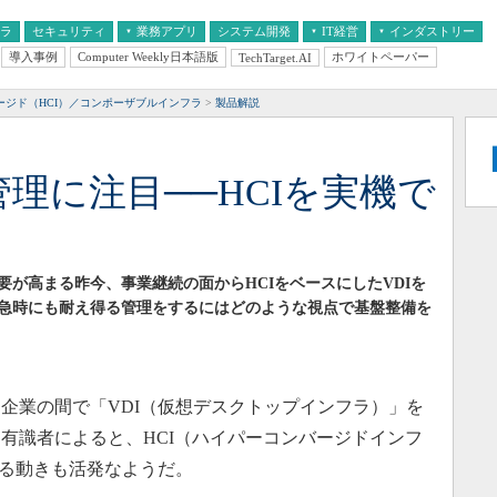
フラ
セキュリティ
業務アプリ
システム開発
IT経営
インダストリー
導入事例
Computer Weekly日本語版
ホワイトペーパー
TechTarget.AI
AI
経営とIT
医療IT
中堅・中小企業とIT
教育IT
ージド（HCI）／コンポーザブルインフラ
製品解説
管理に注目──HCIを実機で
が高まる昨今、事業継続の面からHCIをベースにしたVDIを
緊急時にも耐え得る管理をするにはどのような視点で基盤整備を
業の間で「VDI（仮想デスクトップインフラ）」を
有識者によると、HCI（ハイパーコンバージドインフ
する動きも活発なようだ。