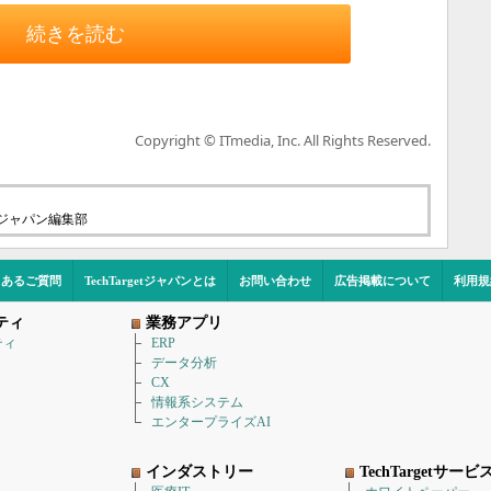
続きを読む
Copyright © ITmedia, Inc. All Rights Reserved.
etジャパン編集部
くあるご質問
TechTargetジャパンとは
お問い合わせ
広告掲載について
利用規
ティ
業務アプリ
ティ
ERP
データ分析
CX
情報系システム
エンタープライズAI
インダストリー
TechTargetサービ