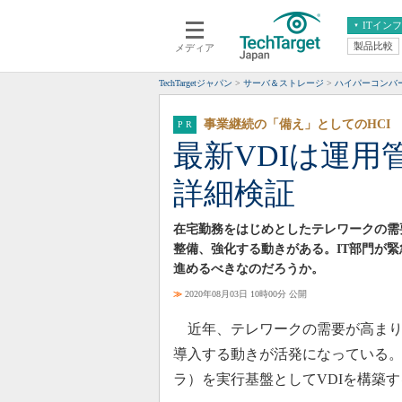
ITイン
製品比較
メディア
クラウド
エンタープライズ
ERP
仮想化
TechTargetジャパン
サーバ＆ストレージ
ハイパーコンバ
データ分析
サーバ＆ストレージ
事業継続の「備え」としてのHCI
CX
スマートモバイル
最新VDIは運用
情報系システム
ネットワーク
詳細検証
システム運用管理
在宅勤務をはじめとしたテレワークの需要
整備、強化する動きがある。IT部門が
進めるべきなのだろうか。
≫
2020年08月03日 10時00分 公開
近年、テレワークの需要が高まり企
導入する動きが活発になっている。
ラ）を実行基盤としてVDIを構築