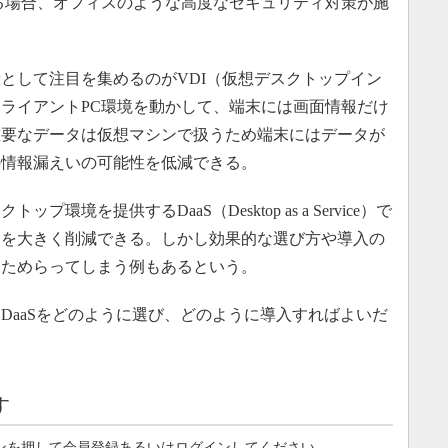
る場合、オフィスのような高度なセキュリティ対策が施
して注目を集めるのがVDI（仮想デスクトップイン
ライアントPC環境を動かして、端末には画面情報だけ
重要なデータは仮想マシンで扱うため端末にはデータが
の情報漏えいの可能性を低減できる。
境を提供するDaaS（Desktop as a Service）で
間を大きく削減できる。しかし効果的な選び方や導入の
をためらってしまう例もあるという。
aaSをどのように選び、どのように導入すればよいだ
す
ンを押して会員登録あるいはログインしてください。