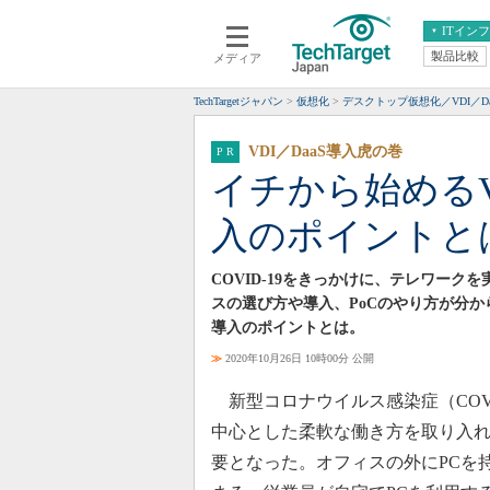
ITイン
製品比較
メディア
クラウド
エンタープライズ
ERP
仮想化
TechTargetジャパン
仮想化
デスクトップ仮想化／VDI／Da
データ分析
サーバ＆ストレージ
VDI／DaaS導入虎の巻
CX
スマートモバイル
イチから始めるVD
情報系システム
ネットワーク
入のポイントと
システム運用管理
COVID-19をきっかけに、テレワーク
スの選び方や導入、PoCのやり方が分か
導入のポイントとは。
≫
2020年10月26日 10時00分 公開
新型コロナウイルス感染症（COV
中心とした柔軟な働き方を取り入
要となった。オフィスの外にPCを