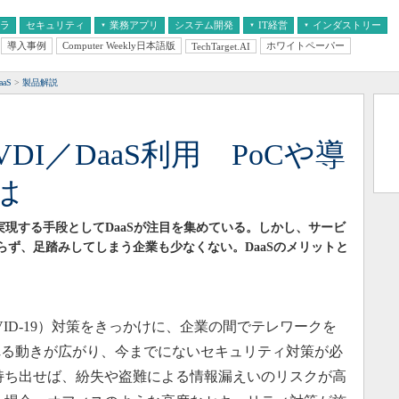
フラ
セキュリティ
業務アプリ
システム開発
IT経営
インダストリー
導入事例
Computer Weekly日本語版
ホワイトペーパー
TechTarget.AI
AI
経営とIT
医療IT
中堅・中小企業とIT
教育IT
aS
製品解説
I／DaaS利用 PoCや導
は
を実現する手段としてDaaSが注目を集めている。しかし、サービ
らず、足踏みしてしまう企業も少なくない。DaaSのメリットと
ID-19）対策をきっかけに、企業の間でテレワークを
れる動きが広がり、今までにないセキュリティ対策が必
持ち出せば、紛失や盗難による情報漏えいのリスクが高