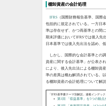
棚卸資産の会計処理
IFRS
（国際財務報告基準、国際会
包括的に規定されている。一方日
準は存在せず、かつ両基準との間に
期末評価においてIFRSでは後入
日本基準では後入先出法を認め、
しかし、国際的な会計基準との調和
資産に関する会計基準」が公表され
により、後入先出法による棚卸資
準の差異は概ね解消されている。以
る棚卸資産の会計処理について解
「IFRS基準書テーマ別解説」連載インデック
第1回 「収益基準」を5つの観
第2回 「有形固定資産」は2つ