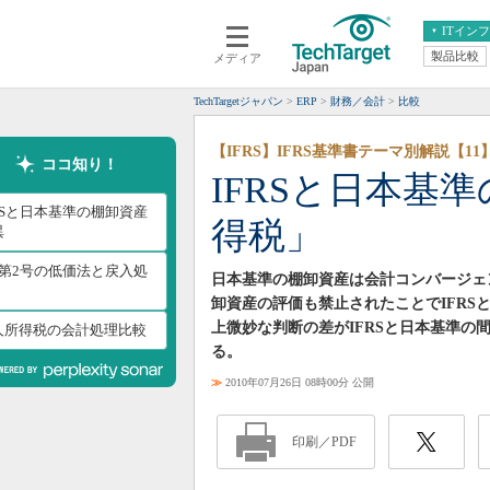
ITイン
製品比較
メディア
クラウド
エンタープライズ
ERP
仮想化
TechTargetジャパン
ERP
財務／会計
比較
データ分析
サーバ＆ストレージ
【IFRS】IFRS基準書テーマ別解説【11
CX
スマートモバイル
ココ知り！
IFRSと日本基
情報系システム
ネットワーク
FRSと日本基準の棚卸資産
得税」
システム運用管理
異
AS第2号の低価法と戻入処
日本基準の棚卸資産は会計コンバージェ
卸資産の評価も禁止されたことでIFR
上微妙な判断の差がIFRSと日本基準
人所得税の会計処理比較
る。
≫
2010年07月26日 08時00分 公開
印刷／PDF