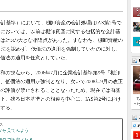
計基準）において、棚卸資産の会計処理はIAS第2号で
本においては、以前は棚卸資産に関する包括的な会計基
は2つの大きな相違点があった。すなわち、棚卸資産の
先出法を認めず、低価法の適用を強制していたのに対し、
低価法の適用を任意としていた。
の観点から、2006年7月に企業会計基準第9号「棚卸
、低価法の適用が強制となり、次いで2008年9月の改正
産の評価が禁止されることとなったため、現在では両基
下、残る日本基準との相違を中心に、IAS第2号におけ
「T
っ
説する。
ス
2
点から見てみよう
の要件で認識される