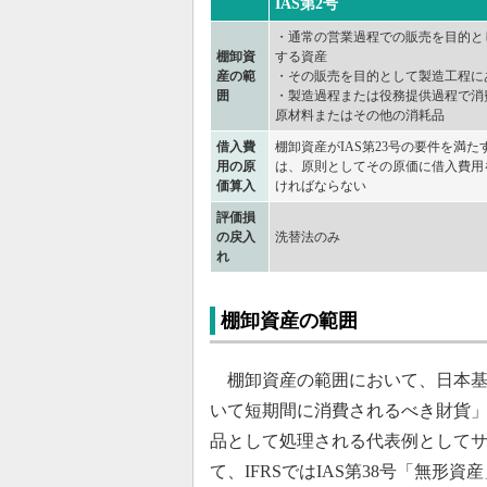
IAS第2号
・通常の営業過程での販売を目的と
棚卸資
する資産
産の範
・その販売を目的として製造工程に
囲
・製造過程または役務提供過程で消
原材料またはその他の消耗品
借入費
棚卸資産がIAS第23号の要件を満た
用の原
は、原則としてその原価に借入費用
価算入
ければならない
評価損
の戻入
洗替法のみ
れ
棚卸資産の範囲
棚卸資産の範囲において、日本基
いて短期間に消費されるべき財貨」
品として処理される代表例として
て、IFRSではIAS第38号「無