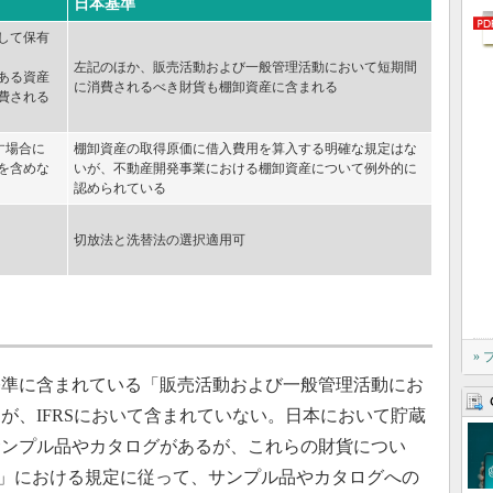
日本基準
して保有
左記のほか、販売活動および一般管理活動において短期間
ある資産
に消費されるべき財貨も棚卸資産に含まれる
費される
す場合に
棚卸資産の取得原価に借入費用を算入する明確な規定はな
を含めな
いが、不動産開発事業における棚卸資産について例外的に
認められている
切放法と洗替法の選択適用可
»
準に含まれている「販売活動および一般管理活動にお
が、IFRSにおいて含まれていない。日本において貯蔵
サンプル品やカタログがあるが、これらの財貨につい
形資産」における規定に従って、サンプル品やカタログへの