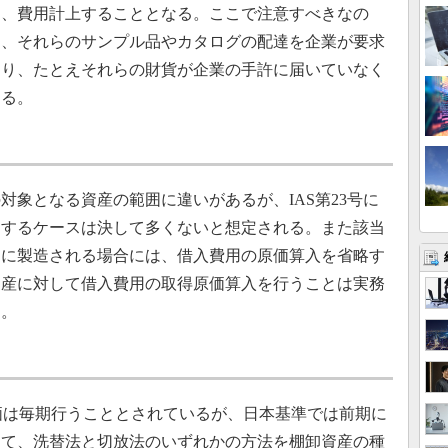
て、費用計上することとなる。ここで注意すべきなの
は、それらのサンプル品やカタログの配達を企業が要求
あり、たとえそれらの財貨が企業の手許に届いていなく
ある。
象となる資産の範囲に違いがあるが、IAS第23号に
当するケースは決して多くないと想定される。また該当
的に製造される場合には、借入費用の原価算入を省略す
資産に対して借入費用の取得原価算入を行うことは実務
る。
価は毎期行うこととされているが、日本基準では前期に
して、洗替法と切放法のいずれかの方法を棚卸資産の種