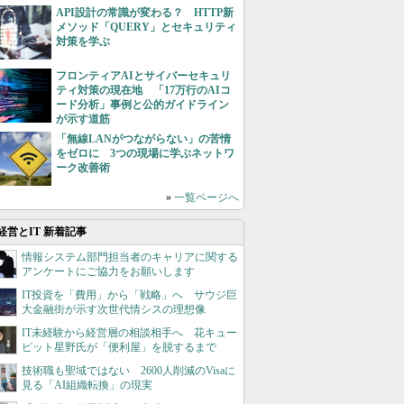
API設計の常識が変わる？ HTTP新
メソッド「QUERY」とセキュリティ
対策を学ぶ
フロンティアAIとサイバーセキュリ
ティ対策の現在地 「17万行のAIコ
ード分析」事例と公的ガイドライン
が示す道筋
「無線LANがつながらない」の苦情
をゼロに 3つの現場に学ぶネットワ
ーク改善術
»
一覧ページへ
経営とIT 新着記事
情報システム部門担当者のキャリアに関する
アンケートにご協力をお願いします
IT投資を「費用」から「戦略」へ サウジ巨
大金融街が示す次世代情シスの理想像
IT未経験から経営層の相談相手へ 花キュー
ピット星野氏が「便利屋」を脱するまで
技術職も聖域ではない 2600人削減のVisaに
見る「AI組織転換」の現実