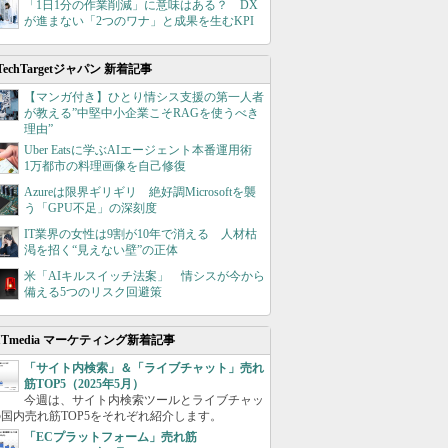
「1日1分の作業削減」に意味はある？ DX
が進まない「2つのワナ」と成果を生むKPI
TechTargetジャパン 新着記事
【マンガ付き】ひとり情シス支援の第一人者
が教える”中堅中小企業こそRAGを使うべき
理由”
Uber Eatsに学ぶAIエージェント本番運用術
1万都市の料理画像を自己修復
Azureは限界ギリギリ 絶好調Microsoftを襲
う「GPU不足」の深刻度
IT業界の女性は9割が10年で消える 人材枯
渇を招く“見えない壁”の正体
米「AIキルスイッチ法案」 情シスが今から
備える5つのリスク回避策
ITmedia マーケティング新着記事
「サイト内検索」＆「ライブチャット」売れ
筋TOP5（2025年5月）
今週は、サイト内検索ツールとライブチャッ
国内売れ筋TOP5をそれぞれ紹介します。
「ECプラットフォーム」売れ筋