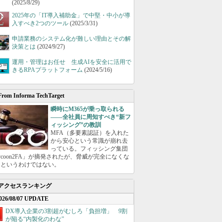
(2025/8/29)
2025年の「IT導入補助金」で中堅・中小が導
入すべき2つのツール
(2025/3/31)
申請業務のシステム化が難しい理由とその解
決策とは
(2024/9/27)
運用・管理はお任せ 生成AIを安全に活用で
きるRPAプラットフォーム
(2024/5/16)
From Informa TechTarget
瞬時にM365が乗っ取られる
――全社員に周知すべき“新フ
ィッシング”の教訓
MFA（多要素認証）を入れた
から安心という常識が崩れ去
っている。フィッシング集団
ycoon2FA」が摘発されたが、脅威が完全になくな
たというわけではない。
アクセスランキング
026/08/07 UPDATE
DX導入企業の3割超がむしろ「負担増」 9割
が陥る“内製化のわな”