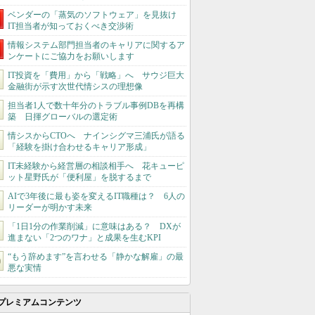
ベンダーの「蒸気のソフトウェア」を見抜け
IT担当者が知っておくべき交渉術
情報システム部門担当者のキャリアに関するア
ンケートにご協力をお願いします
IT投資を「費用」から「戦略」へ サウジ巨大
金融街が示す次世代情シスの理想像
担当者1人で数十年分のトラブル事例DBを再構
築 日揮グローバルの選定術
情シスからCTOへ ナインシグマ三浦氏が語る
「経験を掛け合わせるキャリア形成」
IT未経験から経営層の相談相手へ 花キューピ
ット星野氏が「便利屋」を脱するまで
AIで3年後に最も姿を変えるIT職種は？ 6人の
リーダーが明かす未来
「1日1分の作業削減」に意味はある？ DXが
進まない「2つのワナ」と成果を生むKPI
“もう辞めます”を言わせる「静かな解雇」の最
悪な実情
プレミアムコンテンツ