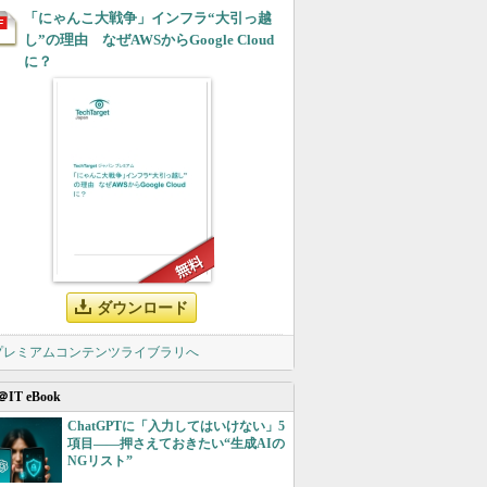
「にゃんこ大戦争」インフラ“大引っ越
し”の理由 なぜAWSからGoogle Cloud
に？
ダウンロード
 プレミアムコンテンツライブラリへ
＠IT eBook
ChatGPTに「入力してはいけない」5
項目――押さえておきたい“生成AIの
NGリスト”