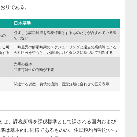
おりである。
日本基準
必ずしも課税所得を課税標準とするものだけが含まれている訳
もの
ではない
じる可
一時差異の解消時期のスケジューリングと過去の業績等による
断する
会社区分を中心とした詳細なガイダンスに基づいて判断する
売手の税率
回収可能性の判断が不要
関連する資産・負債の流動・固定分類に合わせて区分表示
税とは、課税所得を課税標準として課される国内および
基準は基本的に同様であるものの、住民税均等割といっ