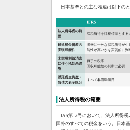
日本基準との主な相違は以下のと
IFRS
法人所得税の範
課税所得を課税標準とする
囲
繰延税金資産の
将来に十分な課税所得が生
実現可能性
能性が高いかを実質的に判
未実現利益消去
買手の税率
に伴う税効果調
回収可能性の判断は必要
整
繰延税金資産・
すべて非流動項目
負債の表示区分
法人所得税の範囲
IAS第12号において、法人所得
国外のすべての税金をいう。日本