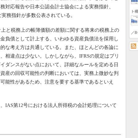
実務対応報告や日本公認会計士協会による実務指針、
ト構
な実務指針が多数公表されている。
計上と税務上の帳簿価額の差額に関する将来の税務上の
／B
税金負債として計上する、いわゆる資産負債法を採用し
本的な考え方は共通している。また、ほとんどの各論に
、相違点は少ない。しかしながら、IFRSの規定はプリ
ガイダンスがない点において、詳細なルールを定める日
金資産の回収可能性の判断においては、実務上微妙な判
る可能性があるため、注意を要する基準であるといえ
IAS第12号における法人所得税の会計処理について