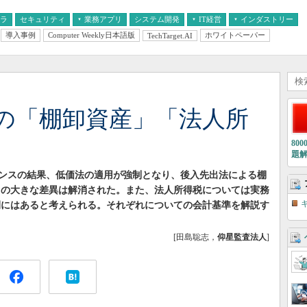
フラ
セキュリティ
業務アプリ
システム開発
IT経営
インダストリー
導入事例
Computer Weekly日本語版
ホワイトペーパー
TechTarget.AI
AI
経営とIT
医療IT
中堅・中小企業とIT
教育IT
】
準の「棚卸資産」「法人所
80
題
ンスの結果、低価法の適用が強制となり、後入先出法による棚
Sとの大きな差異は解消された。また、法人所得税については実務
の間にはあると考えられる。それぞれについての会計基準を解説す
[田島聡志，
仰星監査法人
]