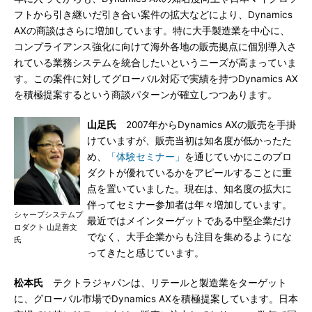
フトから引き継いだ引き合い案件の拡大などにより、Dynamics
AXの商談はさらに増加しています。特に大手製造業を中心に、
コンプライアンス強化に向けて海外各地の販売拠点に個別導入さ
れている業務システムを統合したいというニーズが高まっていま
す。この案件に対してグローバル対応で実績を持つDynamics AX
を積極提案するという商談パターンが確立しつつあります。
山足氏
2007年からDynamics AXの販売を手掛
けていますが、販売当初は知名度が低かったた
め、
「体験セミナー」
を通じていかにこのプロ
ダクトが優れているかをアピールすることに重
点を置いていました。現在は、知名度の拡大に
伴ってセミナー参加者は年々増加しています。
シャープシステムプ
最近ではメインターゲットである中堅企業だけ
ロダクト 山足善文
でなく、大手企業からも注目を集めるようにな
氏
ってきたと感じています。
松本氏
テクトラジャパンは、リテールと製造業をターゲット
に、グローバル市場でDynamics AXを積極提案しています。日本