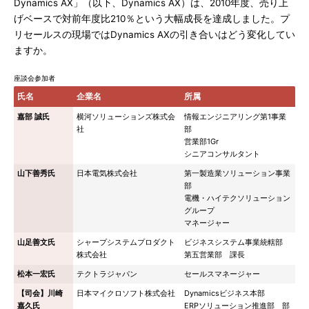
Dynamics AX」（以下、Dynamics AX）は、2010年度、売り上
げベースで対前年度比210％という大幅成長を達成しました。プ
リセールスの現場ではDynamics AXの引き合いはどう変化してい
ますか。
座談会参加者
氏名
企業名
所属
嘉部 誠氏
横河ソリューションズ株式会
情報エンジニアリング第1事業
社
部
営業部1Gr
シニアコンサルタント
山下善秀氏
日本電気株式会社
第一製造業ソリューション事業
部
電機・ハイテクソリューション
グループ
マネージャー
山足善文氏
シャープシステムプロダクト
ビジネスシステム事業統轄部
株式会社
第五営業部 課長
松本一宏氏
テクトラジャパン
セールスマネージャー
【司会】川崎
日本マイクロソフト株式会社
Dynamicsビジネス本部
嘉久氏
ERPソリューション推進部 部