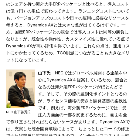
のシェアを持つ海外大手ERPパッケージと比べると、導入コスト
は億（円）の単位で変わってきます。ランニングコストについて
も、バージョンアップのコストや日々の運用に必要なリソースを
考えると、Dynamics AXとは大きな差が出てくるはずです。一
方、国産ERPパッケージとの競合では導入コストは同等の勝負に
なりますが、統合性や操作性、カスタマイズ性に優れている点で
Dynamics AXが高い評価を得ています。これらの点は、運用コス
トにかかわってくるため、TCO削減につながることも大きなメリ
ットになっています。
山下氏
NECではグローバル展開する企業を中
心にDynamics AXを提案しているため、競合と
なるのは海外製ERPパッケージがほとんどで
す。そして、その際の差別化ポイントとなるの
が、ライセンス価格の安さと開発基盤の柔軟性
です。例えば、海外製ERPパッケージでは、受
NEC 山下善秀氏
注入力画面の一部を変更するために、画面を全
て作り直さなければならないケースがあります。Dynamics AXで
は、充実した統合開発環境によって、ちょっとしたコードの修正
であれば簡単に追加開発できるので、メンテナンスコストを大幅