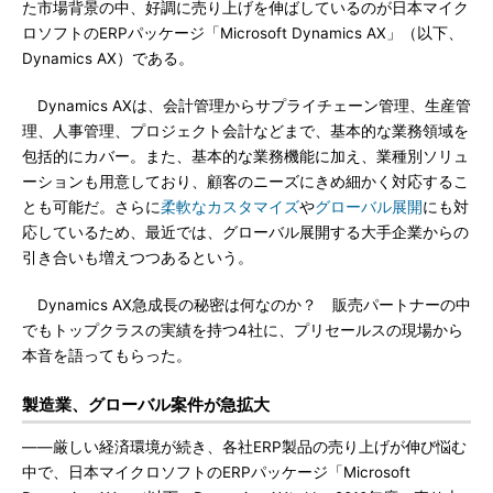
た市場背景の中、好調に売り上げを伸ばしているのが日本マイク
ロソフトのERPパッケージ「Microsoft Dynamics AX」（以下、
Dynamics AX）である。
Dynamics AXは、会計管理からサプライチェーン管理、生産管
理、人事管理、プロジェクト会計などまで、基本的な業務領域を
包括的にカバー。また、基本的な業務機能に加え、業種別ソリュ
ーションも用意しており、顧客のニーズにきめ細かく対応するこ
とも可能だ。さらに
柔軟なカスタマイズ
や
グローバル展開
にも対
応しているため、最近では、グローバル展開する大手企業からの
引き合いも増えつつあるという。
Dynamics AX急成長の秘密は何なのか？ 販売パートナーの中
でもトップクラスの実績を持つ4社に、プリセールスの現場から
本音を語ってもらった。
製造業、グローバル案件が急拡大
――厳しい経済環境が続き、各社ERP製品の売り上げが伸び悩む
中で、日本マイクロソフトのERPパッケージ「Microsoft