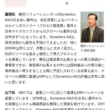
長
嘉部氏
横河ソリューションズへのDynamics
AXの引き合い案件は、自社営業によるバーティ
カルインダストリー（プロセス製造業）案件と
日本マイクロソフトからのグローバル案件がほ
ぼ半分ずつとなっています。Dynamics AXは、
発売当初から販売を手掛けてきましたが、特に
横河ソリューション
2010年は売り上げ、件数ともに大きく拡大し、
ズ 嘉部 誠氏
社内リソースを急きょ補充して導入プロジェク
トを推進しています。弊社は製造業のお客さまへの導入実績が一
番豊富ですが、製造業のお客さまの中には国内拠点への導入後に
海外拠点へ導入することも既に予定に入れている企業もあり、グ
ローバル展開に最適なERPとしてDynamics AXの評価は非常に高
いと思います。
山下氏
NECでは、顧客ニーズに応じて最適なERPパッケージを
提案しています。2010年は、Dynamics AXの引き合い案件から
大規模なシステム構築商談を獲得した実績を挙げています。2011
年に入ってからも、Dynamics AXの知名度向上や日本マイクロソ