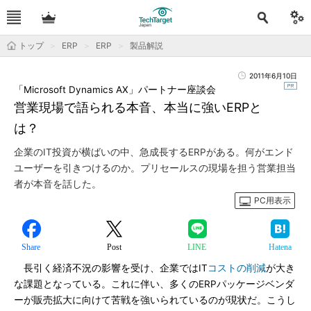
トップ
ERP
ERP
製品解説
2011年6月10日
「Microsoft Dynamics AX」パートナー座談会
営業現場で語られる本音、本当に強いERPと
は？
企業のIT投資が横ばいの中、急成長するERPがある。何がエンド
ユーザーを引きつけるのか。プリセールスの現場を担う営業担当
者が本音を話した。
PC用表示
Share
Post
LINE
Hatena
長引く経済不況の影響を受け、企業ではIT
コストの削減
が大き
な課題となっている。これに伴い、多くのERPパッケージベンダ
ーが販売拡大に向けて苦戦を強いられているのが現状だ。こうし