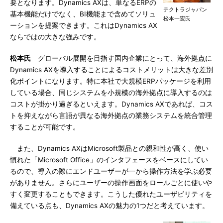
要となります。Dynamics AXは、単なるERPの
テクトラジャパン
基本機能だけでなく、BI機能まで含めてソリュ
松本一宏氏
ーションを提案できます。これはDynamics AX
ならではの大きな強みです。
松本氏
グローバル展開を目指す国内企業にとって、海外拠点に
Dynamics AXを導入することによるコストメリットは大きな差別
化ポイントになります。特に本社で大規模ERPパッケージを利用
している場合、同じシステムを小規模の海外拠点に導入するのは
コストが掛かり過ぎるといえます。Dynamics AXであれば、コス
トを抑えながら言語が異なる海外拠点の業務システムを統合管理
することが可能です。
また、Dynamics AXはMicrosoft製品との親和性が高く、使い
慣れた「Microsoft Office」のインタフェースをベースにしてい
るので、導入の際にエンドユーザーが一から操作方法を学ぶ必要
がありません。さらにユーザーの操作画面をロールごとに使いや
すく変更することもできます。こうした優れたユーザビリティを
備えている点も、Dynamics AXの魅力の1つだと考えています。