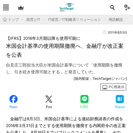
トップ
経営とIT
IT経営／IT戦略系ソリューション
用語解説
2011年8月3日
【IFRS】2016年3月期以降も使用可能に
米国会計基準の使用期限撤廃へ、金融庁が改正案
を公表
自見庄三郎担当大臣が米国会計基準について「使用期限を撤廃
し、引き続き使用可能とする」と発言していた。
[垣内郁栄，TechTargetジャパン]
PC用表示
Share
Post
LINE
Hatena
金融庁は8月3日、米国会計基準による連結財務諸表の作成を
2016年3月31日までとする使用期限を撤廃する内閣府令の改正案
を公表した。8月16日までパブリックコメントを募集し、その