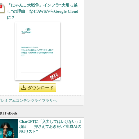
「にゃんこ大戦争」インフラ“大引っ越
し”の理由 なぜAWSからGoogle Cloud
に？
ダウンロード
 プレミアムコンテンツライブラリへ
＠IT eBook
ChatGPTに「入力してはいけない」5
項目――押さえておきたい“生成AIの
NGリスト”