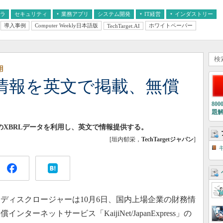
フラ
セキュリティ
業務アプリ
システム開発
IT経営
インダストリー
導入事例
Computer Weekly日本語版
ホワイトペーパー
TechTarget.AI
AI
経営とIT
医療IT
中堅・中小企業とIT
教育IT
用
情報を英文で掲載、無償
80
題
」のXBRLデータを利用し、英文で情報提供する。
[垣内郁栄，
TechTargetジャパン
]
ィスクロージャーは10月6日、国内上場企業の財務情
ーネットサービス「KaijiNet/JapanExpress」の