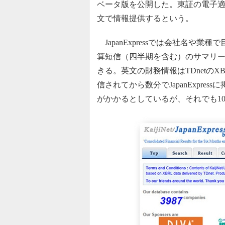
ベータ版を公開した。東証の電子適時
文で情報提供するという。
JapanExpressでは会社名や
算短信（四半期を含む）のサマリ
きる。英文の財務情報はTDnetのX
信されてから数分でJapanExpr
がかかるとしているが、それでも1