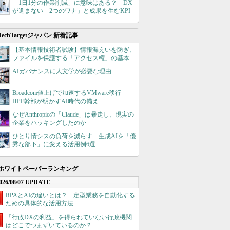
「1日1分の作業削減」に意味はある？ DX
が進まない「2つのワナ」と成果を生むKPI
TechTargetジャパン 新着記事
【基本情報技術者試験】情報漏えいを防ぎ、
ファイルを保護する「アクセス権」の基本
AIガバナンスに人文学が必要な理由
Broadcom値上げで加速するVMware移行
HPE幹部が明かすAI時代の備え
なぜAnthropicの「Claude」は暴走し、現実の
企業をハッキングしたのか
ひとり情シスの負荷を減らす 生成AIを「優
秀な部下」に変える活用例6選
ホワイトペーパーランキング
026/08/07 UPDATE
RPAとAIの違いとは？ 定型業務を自動化する
ための具体的な活用方法
「行政DXの利益」を得られていない行政機関
はどこでつまずいているのか？