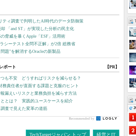
レポート
【PR】
いつも不安 どうすればリスクを減らせる？
高財務責任者が直面する課題と克服のヒント
情報漏えいリスクと業務負担を減らす方法
こととは？ 実践的ユースケースを紹介
2
 調査で見えた変革の道筋
Recommended by
TechTargetジャパン トップ
経営とIT