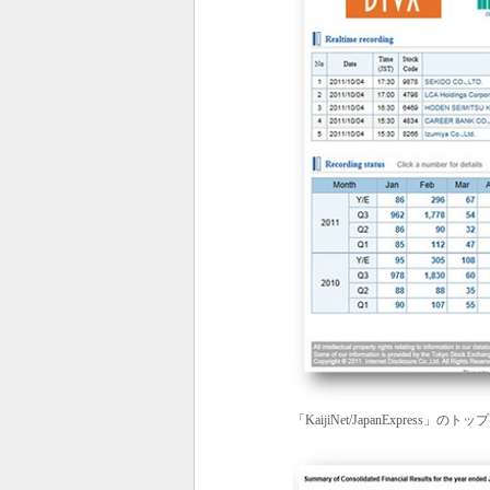
「KaijiNet/JapanExpress」のト