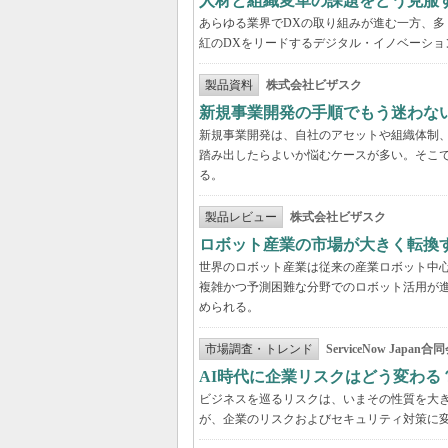
人材と組織変革の課題をどう克服
あらゆる業界でDXの取り組みが進む一方、
紅のDXをリードするデジタル・イノベーショ
製品資料
株式会社ビザスク
新規事業開発の手順でもう迷わな
新規事業開発は、自社のアセットや組織体制
踏み出したらよいか悩むケースが多い。そこで
る。
製品レビュー
株式会社ビザスク
ロボット産業の市場が大きく転換
世界のロボット産業は従来の産業ロボット中
複雑かつ予測困難な分野でのロボット活用が進
められる。
市場調査・トレンド
ServiceNow Japan合
AI時代に企業リスクはどう変わる
ビジネスを巡るリスクは、いまその性質を大き
が、企業のリスクおよびセキュリティ対策に