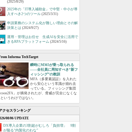
(2025/8/29)
2025年の「IT導入補助金」で中堅・中小が導
入すべき2つのツール
(2025/3/31)
申請業務のシステム化が難しい理由とその解
決策とは
(2024/9/27)
運用・管理はお任せ 生成AIを安全に活用で
きるRPAプラットフォーム
(2024/5/16)
From Informa TechTarget
瞬時にM365が乗っ取られる
――全社員に周知すべき“新フ
ィッシング”の教訓
MFA（多要素認証）を入れた
から安心という常識が崩れ去
っている。フィッシング集団
ycoon2FA」が摘発されたが、脅威が完全になくな
たというわけではない。
アクセスランキング
026/08/06 UPDATE
DX導入企業の3割超がむしろ「負担増」 9割
が陥る“内製化のわな”