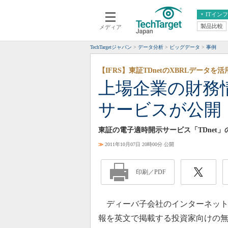
ITイン
製品比較
メディア
クラウド
エンタープライズ
ERP
仮想化
TechTargetジャパン
データ分析
ビッグデータ
事例
データ分析
サーバ＆ストレージ
【IFRS】東証TDnetのXBRLデータを活
CX
スマートモバイル
上場企業の財務
情報系システム
ネットワーク
サービスが公開
システム運用管理
東証の電子適時開示サービス「TDnet
≫
2011年10月07日 20時00分 公開
印刷／PDF
ディーバ子会社のインターネットデ
報を英文で掲載する投資家向けの無償インタ