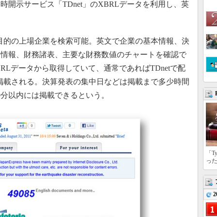
開示サービス「TDnet」のXBRLデータを利用し、英
業種で目的の上場企業を検索可能。英文で企業の基本情報、決
ー情報、財務諸表、主要な財務数値のチャートを確認で
BRLデータから取得していて、通常であればTDnetで配
essに掲載される。決算発表の集中日などは掲載まで多少時間
0分以内には掲載できるという。
「T
っ
2