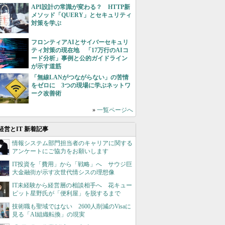
API設計の常識が変わる？ HTTP新
メソッド「QUERY」とセキュリティ
対策を学ぶ
フロンティアAIとサイバーセキュリ
ティ対策の現在地 「17万行のAIコ
ード分析」事例と公的ガイドライン
が示す道筋
「無線LANがつながらない」の苦情
をゼロに 3つの現場に学ぶネットワ
ーク改善術
»
一覧ページへ
経営とIT 新着記事
情報システム部門担当者のキャリアに関する
アンケートにご協力をお願いします
IT投資を「費用」から「戦略」へ サウジ巨
大金融街が示す次世代情シスの理想像
IT未経験から経営層の相談相手へ 花キュー
ピット星野氏が「便利屋」を脱するまで
技術職も聖域ではない 2600人削減のVisaに
見る「AI組織転換」の現実