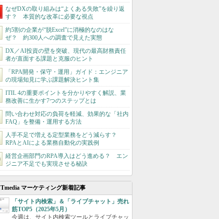
なぜDXの取り組みは“よくある失敗”を繰り返
す？ 本質的な改革に必要な視点
約5割の企業が“脱Excel”に消極的なのはな
ぜ？ 約300人への調査で見えた実態
DX／AI投資の壁を突破、現代の最高財務責任
者が直面する課題と克服のヒント
「RPA開発・保守・運用」ガイド：エンジニア
の現場知見に学ぶ課題解決ヒント集
ITIL 4の重要ポイントを分かりやすく解説、業
務改善に生かす7つのステップとは
問い合わせ対応の負荷を軽減、効果的な「社内
FAQ」を整備・運用する方法
人手不足で増える定型業務をどう減らす？
RPAとAIによる業務自動化の実践例
経営企画部門のRPA導入はどう進める？ エン
ジニア不足でも実現させる秘訣
ITmedia マーケティング新着記事
「サイト内検索」＆「ライブチャット」売れ
筋TOP5（2025年5月）
今週は、サイト内検索ツールとライブチャッ