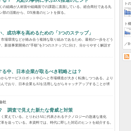
する？ 丸紅の事例に学ぶDX推進のヒント
トの
多くの組織が人材面や組織面での課題に直面している。総合商社である丸
ン部の活動から、DX推進のヒントを探る。
ト構
い、成功率を高めるための「3つのステップ」
、市場環境などが絡み合う複雑な取り組みであるため、最初の一歩をどう
／B
、新規事業開発の“手順”を3つのステップに分け、分かりやすく解説す
する中、日本企業が取るべき戦略とは？
心からサービスロボット中心へと市場構造が大きく転換しつつある。より
んでおり、日本企業もAIを活用しながらキャッチアップすることが求
同会社
？ 調査で見えた新たな脅威と対策
く変えている。とりわけAIに代表されるテクノロジーの急速な進化
変革を迫っている。本資料では、時代に即した対応のヒントを紹介する。