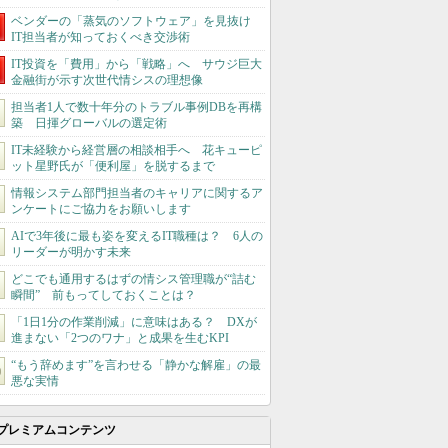
ベンダーの「蒸気のソフトウェア」を見抜け
IT担当者が知っておくべき交渉術
IT投資を「費用」から「戦略」へ サウジ巨大
金融街が示す次世代情シスの理想像
担当者1人で数十年分のトラブル事例DBを再構
築 日揮グローバルの選定術
IT未経験から経営層の相談相手へ 花キューピ
ット星野氏が「便利屋」を脱するまで
情報システム部門担当者のキャリアに関するア
ンケートにご協力をお願いします
AIで3年後に最も姿を変えるIT職種は？ 6人の
リーダーが明かす未来
どこでも通用するはずの情シス管理職が“詰む
瞬間” 前もってしておくことは？
「1日1分の作業削減」に意味はある？ DXが
進まない「2つのワナ」と成果を生むKPI
“もう辞めます”を言わせる「静かな解雇」の最
悪な実情
プレミアムコンテンツ