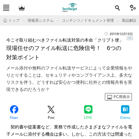
トップ
情報系システム
コンテンツ／ドキュメント管理
製品解説
2011年12月13日
今こそ取り組むべきファイル転送対策の本命「クリプト便」
現場任せのファイル転送に危険信号！ 6つの
対策ポイント
メール添付や無料のファイル転送サービスによって企業情報をや
りとりすることは、セキュリティやコンプライアンス上、多大な
リスクを伴う。どうすれば安心かつ便利に社外との情報共有を実
現できるのだろうか？
PC用表示
Share
Post
LINE
Hatena
契約書や提案書など、業務で作成したさまざまなファイルを電
子メールに添付する機会は多い。しかし、この方法では間違った