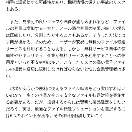
相手に誤送信する可能性があり、機密情報の漏えい事故のリスク
もある。
また、見栄えの良いグラフや画像が盛り込まれるなど、ファイ
ルの容量は増加する一方だ。メール添付容量の制限が厳しい場合
は圧縮したり、分割したりすることもあるが、そうした方法では
手間が掛かる。そのため、ユーザーが安易に無料のファイル転送
サービスを利用することもある。しかし、無料サービス自体の信
頼性やセキュリティ、企業が無料サービスを利用することへの信
用度といった不安材料は多い。こうしたリスクの高い電子ファイ
ルの授受を適切に統制しなければならないと悩む企業管理者は多
い。
現場が安心かつ便利に使えるファイル転送をどう実現すればい
いのか？ 多くの企業が今こそ安全なファイル転送対策を実施す
る必要がある。だが、投資するからには賢明な製品選定をしたい
だろう。実は、最適なファイル転送ソリューションを選択するに
は6つのポイントがある。その詳細を解説していこう。