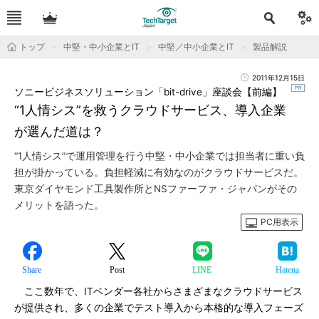
トップ
中堅・中小企業とIT
中堅／中小企業とIT
製品解説
2011年12月15日
ソニービジネスソリューション「bit-drive」座談会【前編】
“1人情シス”を救うクラウドサービス、導入企業
が選んだ道は？
“1人情シス”で運用管理を行う中堅・中小企業では担当者に重い負
担が掛かっている。負担軽減に有効なのがクラウドサービスだ。
東京ダイヤモンド工具製作所とNSファーファ・ジャパンがその
メリットを語った。
PC用表示
Share
Post
LINE
Hatena
ここ数年で、ITベンダー各社からさまざまなクラウドサービス
が提供され、多くの企業でテスト導入から本格的な導入フェーズ