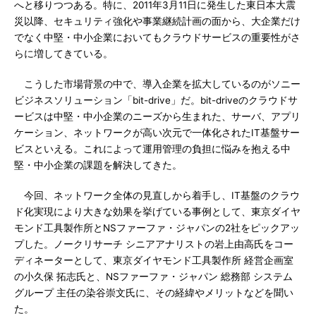
へと移りつつある。特に、2011年3月11日に発生した東日本大震
災以降、セキュリティ強化や事業継続計画の面から、大企業だけ
でなく中堅・中小企業においてもクラウドサービスの重要性がさ
らに増してきている。
こうした市場背景の中で、導入企業を拡大しているのがソニー
ビジネスソリューション「bit-drive」だ。bit-driveのクラウドサ
ービスは中堅・中小企業のニーズから生まれた、サーバ、アプリ
ケーション、ネットワークが高い次元で一体化されたIT基盤サー
ビスといえる。これによって運用管理の負担に悩みを抱える中
堅・中小企業の課題を解決してきた。
今回、ネットワーク全体の見直しから着手し、IT基盤のクラウ
ド化実現により大きな効果を挙げている事例として、東京ダイヤ
モンド工具製作所とNSファーファ・ジャパンの2社をピックアッ
プした。ノークリサーチ シニアアナリストの岩上由高氏をコー
ディネーターとして、東京ダイヤモンド工具製作所 経営企画室
の小久保 拓志氏と、NSファーファ・ジャパン 総務部 システム
グループ 主任の染谷崇文氏に、その経緯やメリットなどを聞い
た。