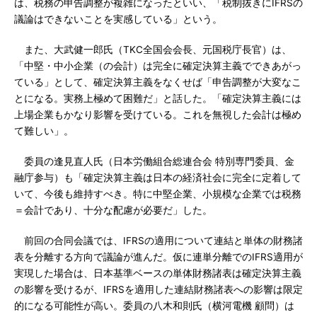
は、税務の申告調整が複雑になったといい、「税制抜きにIFRSの
議論はできないことを実感している」という。
また、大武健一郎氏（TKC全国会会長、元国税庁長官）は、
「中堅・中小企業（の会計）は完全に確定決算主義でできあがっ
ている」として、確定決算主義をなくせば「申告調整が大変なこ
とになる。実務上極めて困難だ」と話した。「確定決算主義には
上場企業もかなり影響を受けている。これを無視した会計は極め
て難しい」。
委員の逢見直人氏（日本労働組合総連合会 特別専門委員、金
融庁参与）も「確定決算主義は日本の経済社会に完全に定着して
いて、今後も維持すべき。特に中堅企業、小規模な企業では税務
＝会計であり、十分な配慮が必要だ」した。
前回の合同会議では、IFRSの適用について連結と単体の財務諸
表を分離する方向で議論が進んだ。仮に連単分離でのIFRS適用が
実現した場合は、日本基準ベースの単体財務諸表は確定決算主義
の影響を受けるが、IFRSを適用した連結財務諸表への影響は限定
的になる可能性が高い。委員の八木和則氏（横河電機 顧問）は