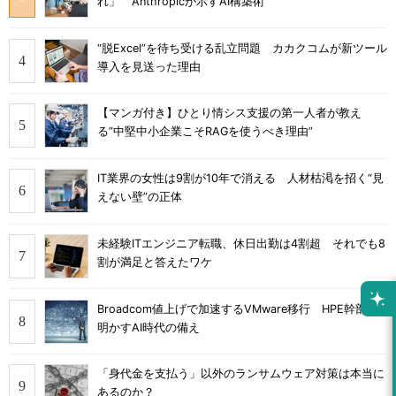
れ」 Anthropicが示すAI構築術
“脱Excel”を待ち受ける乱立問題 カカクコムが新ツール
導入を見送った理由
【マンガ付き】ひとり情シス支援の第一人者が教え
る”中堅中小企業こそRAGを使うべき理由”
IT業界の女性は9割が10年で消える 人材枯渇を招く“見
えない壁”の正体
未経験ITエンジニア転職、休日出勤は4割超 それでも8
割が満足と答えたワケ
Broadcom値上げで加速するVMware移行 HPE幹部が
明かすAI時代の備え
「身代金を支払う」以外のランサムウェア対策は本当に
あるのか？