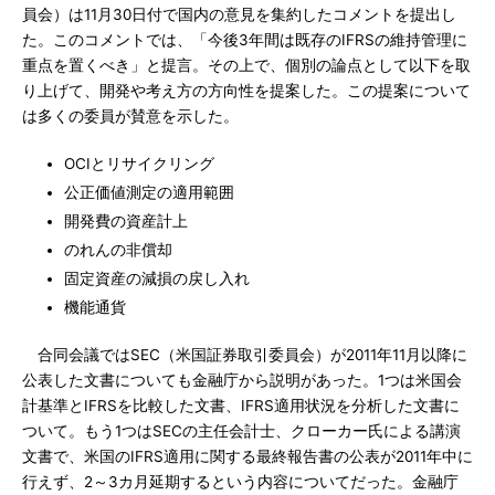
員会）は11月30日付で国内の意見を集約したコメントを提出し
た。このコメントでは、「今後3年間は既存のIFRSの維持管理に
重点を置くべき」と提言。その上で、個別の論点として以下を取
り上げて、開発や考え方の方向性を提案した。この提案について
は多くの委員が賛意を示した。
OCIとリサイクリング
公正価値測定の適用範囲
開発費の資産計上
のれんの非償却
固定資産の減損の戻し入れ
機能通貨
合同会議ではSEC（米国証券取引委員会）が2011年11月以降に
公表した文書についても金融庁から説明があった。1つは米国会
計基準とIFRSを比較した文書、IFRS適用状況を分析した文書に
ついて。もう1つはSECの主任会計士、クローカー氏による講演
文書で、米国のIFRS適用に関する最終報告書の公表が2011年中に
行えず、2～3カ月延期するという内容についてだった。金融庁