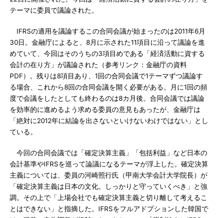
テーマに委員で議論された。
IFRSの適用を議論するこの合同会議が始まったのは2011年6月
30日。金融庁によると、8月に示された11項目に沿って議論を進
めていて、今回はそのうちの3項目めである「経済活動に資する
会計の在り方」が議論された（参考リンク：金融庁の資料
PDF）。残りは8項目あり、1回の合同会議で1テーマずつ議論す
る場合、これから8回の合同会議を開く必要がある。月に1回の頻
度で会議をしたとしても終わるのは8カ月後。合同会議では議論
を効率的に進めるよう求める委員の意見もあったが、金融庁は
「絶対に2012年に結論を出さないといけないわけではない」とし
ている。
今回の合同会議では「確定決算主義」「包括利益」など日本の
会計基準やIFRSを巡って論議になるテーマが浮上した。確定決算
主義については、委員の河崎照行氏（甲南大学会計大学院長）が
「確定決算主義は日本の文化。しっかりと守っていくべき」と強
調。その上で「上場会社でも確定決算主義と切り離して考えるこ
とはできない」と指摘した。IFRSをフルアドプションした韓国で