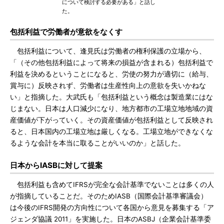
について検討する必要がある」と話し
た。
包括利益で労働者が意欲をなくす
包括利益について、逢見氏は労働者の権利保護の立場から、
「（その他包括利益によって将来の損益が含まれる）包括利益で
利益を決めるということになると、労使の努力が適切に（給与、
賞与に）反映されず、労働者は生産性向上の意欲を失いかねな
い」と指摘した。大武氏も「包括利益という概念は製造業にはな
じまない。日本は人口減少になり、地方都市の工場立地地域の資
産価値が下がっていく。その資産価値が包括利益として反映され
ると、日本国内の工場立地は厳しくなる。工場立地ができなくな
るような会計を本当に取ることがいいのか」と話した。
日本からIASBに対して提案
包括利益も含めてIFRSが完全な会計基準でないことは多くの人
が指摘していることだ。そのためIASB（国際会計基準審議会）
は今後のIFRS開発の方向性について各国から意見を募集する「ア
ジェンダ協議 2011」を実施した。日本のASBJ（企業会計基準委