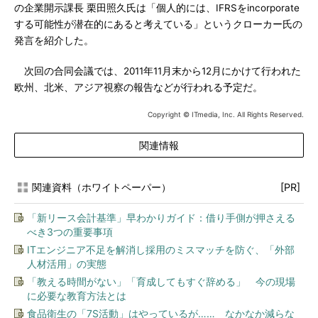
の企業開示課長 栗田照久氏は「個人的には、IFRSをincorporate
する可能性が潜在的にあると考えている」というクローカー氏の
発言を紹介した。
次回の合同会議では、2011年11月末から12月にかけて行われた
欧州、北米、アジア視察の報告などが行われる予定だ。
Copyright © ITmedia, Inc. All Rights Reserved.
関連情報
関連資料（ホワイトペーパー）
[PR]
「新リース会計基準」早わかりガイド：借り手側が押さえる
べき3つの重要事項
ITエンジニア不足を解消し採用のミスマッチを防ぐ、「外部
人材活用」の実態
「教える時間がない」「育成してもすぐ辞める」 今の現場
に必要な教育方法とは
食品衛生の「7S活動」はやっているが…… なかなか減らな