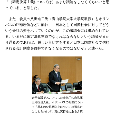
「（確定決算主義については）あまり議論をしなくてもいいと思
っている」と話した。
また、委員の八田進二氏（青山学院大学大学院教授）もオリン
パスの巨額粉飾などに触れ、「日本として国際社会に対してどう
いう会計の姿を示していくのかが、この審議会には求められてい
る。いまだに確定決算主義でなければならないという議論がまか
り通るのであれば、厳しい言い方をすると日本は国際社会で信頼
される会計制度を維持できなくなるのではないか」と述べた。
合同会議であいさつした金融庁の自見庄
三郎担当大臣。オリンパスの粉飾につい
て「基本的な再発防止については形式だ
けにとらわれず、真に実行性のある方策