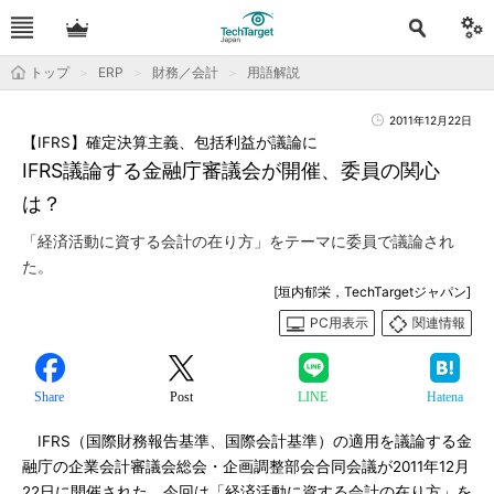
トップ
ERP
財務／会計
用語解説
2011年12月22日
【IFRS】確定決算主義、包括利益が議論に
IFRS議論する金融庁審議会が開催、委員の関心
は？
「経済活動に資する会計の在り方」をテーマに委員で議論され
た。
[垣内郁栄，TechTargetジャパン]
PC用表示
関連情報
Share
Post
LINE
Hatena
IFRS（国際財務報告基準、国際会計基準）の適用を議論する金
融庁の企業会計審議会総会・企画調整部会合同会議が2011年12月
22日に開催された。今回は「経済活動に資する会計の在り方」を