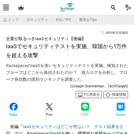
トップ
セキュリティ
IDS／IPS
運用＆Tips
2011年12月26日
企業が取るべきIaaSセキュリティ【後編】
IaaSでセキュリティテストを実施、韓国から1万件
を超える攻撃
RackspaceのIaaSを使いセキュリティテストを実施。検知された
プルーブはどこから発信されたのか？ 侵入ログを分析し、プロ
ーブ発信数の国別ランキングを調査した。
[Joseph Granneman，TechTarget]
PC用表示
関連情報
Share
Post
LINE
Hatena
前編「
IaaSセキュリティはどこが危ない？ テスト結果を公
開
」では、RackspaceのIaaSを使い、標準的な仮想サーバでセキ