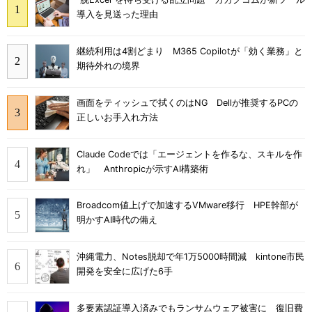
導入を見送った理由
継続利用は4割どまり M365 Copilotが「効く業務」と
期待外れの境界
画面をティッシュで拭くのはNG Dellが推奨するPCの
正しいお手入れ方法
Claude Codeでは「エージェントを作るな、スキルを作
れ」 Anthropicが示すAI構築術
Broadcom値上げで加速するVMware移行 HPE幹部が
明かすAI時代の備え
沖縄電力、Notes脱却で年1万5000時間減 kintone市民
開発を安全に広げた6手
多要素認証導入済みでもランサムウェア被害に 復旧費