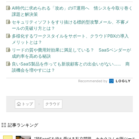
AI時代に求められる「攻め」のIT運用へ 情シスを今取り巻く
課題と解決策
セキュリティソフトをすり抜ける標的型攻撃メール、不審メ
ールの見破り方とは？
多様化するワークスタイルをサポート、クラウドPBXの導入
メリットとは？
リードの質や費用対効果に満足している？ SaaSベンダーが
成約率を高める秘訣
良いSaaS製品を作っても新規顧客との出会いがない…… 商
談機会を増やすには？
Recommended by
トップ
クラウド
記事ランキング
“脱Excel”を待ち受ける乱立問題 カカクコムが新ツール