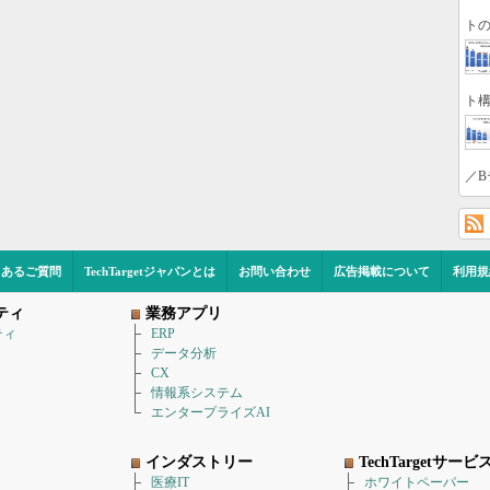
トの
ト構
／B
くあるご質問
TechTargetジャパンとは
お問い合わせ
広告掲載について
利用規
ティ
業務アプリ
ティ
ERP
データ分析
CX
情報系システム
エンタープライズAI
インダストリー
TechTargetサービ
医療IT
ホワイトペーパー