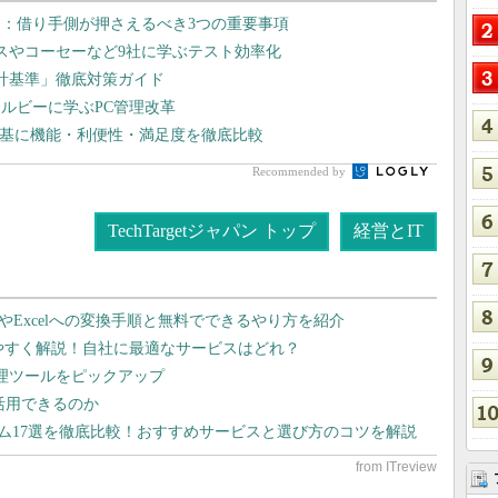
：借り手側が押さえるべき3つの重要事項
スやコーセーなど9社に学ぶテスト効率化
会計基準」徹底対策ガイド
ルビーに学ぶPC管理改革
を基に機能・利便性・満足度を徹底比較
Recommended by
TechTargetジャパン トップ
経営とIT
dやExcelへの変換手順と無料でできるやり方を紹介
りやすく解説！自社に最適なサービスはどれ？
管理ツールをピックアップ
で活用できるのか
テム17選を徹底比較！おすすめサービスと選び方のコツを解説