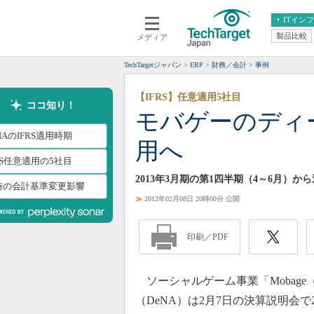
ITイン
製品比較
メディア
クラウド
エンタープライズ
ERP
仮想化
TechTargetジャパン
ERP
財務／会計
事例
データ分析
サーバ＆ストレージ
【IFRS】任意適用5社目
CX
スマートモバイル
ココ知り！
モバゲーのディー
情報系システム
ネットワーク
NAのIFRS適用時期
用へ
システム運用管理
RS任意適用の5社目
2013年3月期の第1四半期（4～6月）
時の会計基準変更影響
≫
2012年02月08日 20時00分 公開
印刷／PDF
ソーシャルゲーム事業「Mobag
（DeNA）は2月7日の決算説明会で