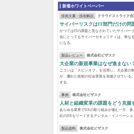
新着ホワイトペーパー
技術文書・技術解説
クラウドストライク合
サイバーリスクはIT部門だけの
かつてはITの課題と見なされていたサイバー
会にとってもサイバーセキュリティは、単な
になる。
製品レビュー
株式会社ビザスク
大企業の新規事業はなぜ進まない
ニコンは「スピンオフ」を活用し、大企業の
が、優れた技術の社会実装を加速させている
する。
事例
株式会社ビザスク
人材と組織変革の課題をどう克服
あらゆる業界でDXの取り組みが進む一方、
紅のDXをリードするデジタル・イノベーショ
製品資料
株式会社ビザスク