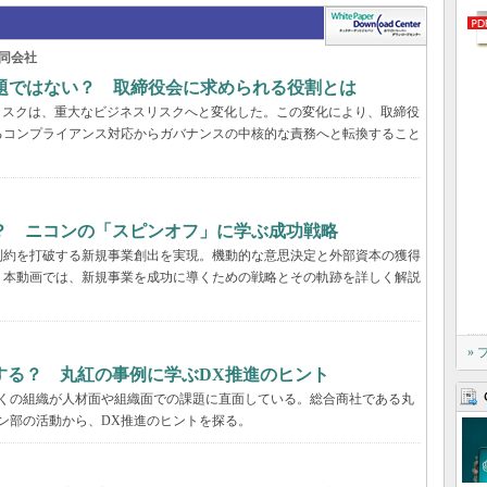
同会社
問題ではない？ 取締役会に求められる役割とは
リスクは、重大なビジネスリスクへと変化した。この変化により、取締役
るコンプライアンス対応からガバナンスの中核的な責務へと転換すること
？ ニコンの「スピンオフ」に学ぶ成功戦略
制約を打破する新規事業創出を実現。機動的な意思決定と外部資本の獲得
。本動画では、新規事業を成功に導くための戦略とその軌跡を詳しく解説
»
する？ 丸紅の事例に学ぶDX推進のヒント
多くの組織が人材面や組織面での課題に直面している。総合商社である丸
ン部の活動から、DX推進のヒントを探る。