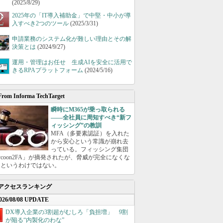
(2025/8/29)
2025年の「IT導入補助金」で中堅・中小が導
入すべき2つのツール
(2025/3/31)
申請業務のシステム化が難しい理由とその解
決策とは
(2024/9/27)
運用・管理はお任せ 生成AIを安全に活用で
きるRPAプラットフォーム
(2024/5/16)
From Informa TechTarget
瞬時にM365が乗っ取られる
――全社員に周知すべき“新フ
ィッシング”の教訓
MFA（多要素認証）を入れた
から安心という常識が崩れ去
っている。フィッシング集団
ycoon2FA」が摘発されたが、脅威が完全になくな
たというわけではない。
アクセスランキング
026/08/08 UPDATE
DX導入企業の3割超がむしろ「負担増」 9割
が陥る“内製化のわな”