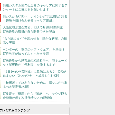
情報システム部門担当者のキャリアに関するア
ンケートにご協力をお願いします
情シスからCTOへ ナインシグマ三浦氏が語る
「経験を掛け合わせるキャリア形成」
大阪広域水道企業団、RPAで月288時間削減
IT未経験の職員が自ら開発できた理由
“もう辞めます”を言わせる「静かな解雇」の最
悪な実情
ベンダーの「蒸気のソフトウェア」を見抜け
IT担当者が知っておくべき交渉術
IT未経験から経営層の相談相手へ 花キューピ
ット星野氏が「便利屋」を脱するまで
「1日1分の作業削減」に意味はある？ DXが
進まない「2つのワナ」と成果を生むKPI
「技術屋」で終わらないために 情シスが今取
るべき認定資格5選
IT投資を「費用」から「戦略」へ サウジ巨大
金融街が示す次世代情シスの理想像
プレミアムコンテンツ