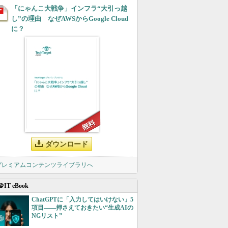
「にゃんこ大戦争」インフラ“大引っ越
し”の理由 なぜAWSからGoogle Cloud
に？
ダウンロード
 プレミアムコンテンツライブラリへ
＠IT eBook
ChatGPTに「入力してはいけない」5
項目――押さえておきたい“生成AIの
NGリスト”