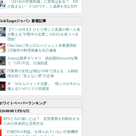
「1日1分の作業削減」に意味はある？ DX
が進まない「2つのワナ」と成果を生むKPI
TechTargetジャパン 新着記事
【マンガ付き】ひとり情シス支援の第一人者
が教える”中堅中小企業こそRAGを使うべき
理由”
Uber Eatsに学ぶAIエージェント本番運用術
1万都市の料理画像を自己修復
Azureは限界ギリギリ 絶好調Microsoftを襲
う「GPU不足」の深刻度
IT業界の女性は9割が10年で消える 人材枯
渇を招く“見えない壁”の正体
米「AIキルスイッチ法案」 情シスが今から
備える5つのリスク回避策
ホワイトペーパーランキング
026/08/08 UPDATE
RPAとAIの違いとは？ 定型業務を自動化する
ための具体的な活用方法
「行政DXの利益」を得られていない行政機関