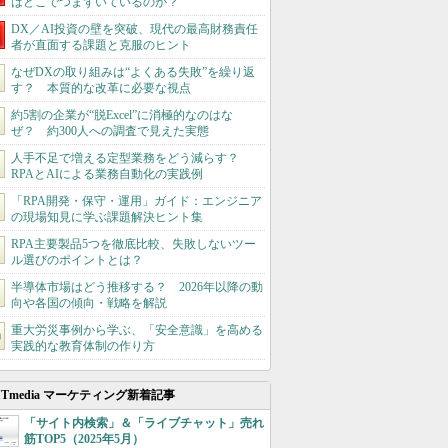
はどこでつまずいているのか？
DX／AI投資の壁を突破、現代の最高財務責任
者が直面する課題と克服のヒント
なぜDXの取り組みは“よくある失敗”を繰り返
す？ 本質的な改革に必要な視点
約5割の企業が“脱Excel”に消極的なのはな
ぜ？ 約300人への調査で見えた実態
人手不足で増える定型業務をどう減らす？
RPAとAIによる業務自動化の実践例
「RPA開発・保守・運用」ガイド：エンジニア
の現場知見に学ぶ課題解決ヒント集
RPA主要製品5つを徹底比較、失敗しないツー
ル選びのポイントとは？
半導体市場はどう推移する？ 2026年以降の動
向や各国の傾向・戦略を解説
重大労災事例から学ぶ、「安全意識」を高める
実践的な教育体制の作り方
ITmedia マーケティング新着記事
「サイト内検索」＆「ライブチャット」売れ
筋TOP5（2025年5月）