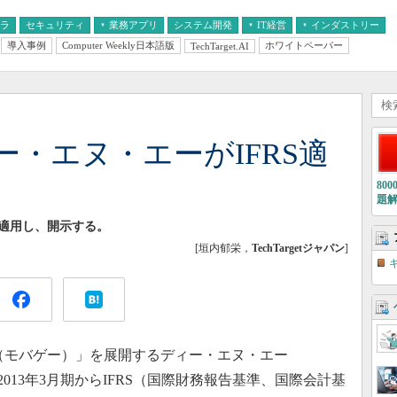
フラ
セキュリティ
業務アプリ
システム開発
IT経営
インダストリー
導入事例
Computer Weekly日本語版
ホワイトペーパー
TechTarget.AI
AI
経営とIT
医療IT
中堅・中小企業とIT
教育IT
・エヌ・エーがIFRS適
80
題
から適用し、開示する。
[垣内郁栄，
TechTargetジャパン
]
e（モバゲー）」を展開するディー・エヌ・エー
2013年3月期からIFRS（国際財務報告基準、国際会計基