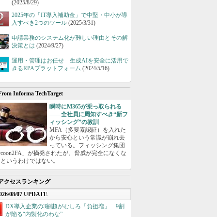
(2025/8/29)
2025年の「IT導入補助金」で中堅・中小が導
入すべき2つのツール
(2025/3/31)
申請業務のシステム化が難しい理由とその解
決策とは
(2024/9/27)
運用・管理はお任せ 生成AIを安全に活用で
きるRPAプラットフォーム
(2024/5/16)
From Informa TechTarget
瞬時にM365が乗っ取られる
――全社員に周知すべき“新フ
ィッシング”の教訓
MFA（多要素認証）を入れた
から安心という常識が崩れ去
っている。フィッシング集団
ycoon2FA」が摘発されたが、脅威が完全になくな
たというわけではない。
アクセスランキング
026/08/07 UPDATE
DX導入企業の3割超がむしろ「負担増」 9割
が陥る“内製化のわな”