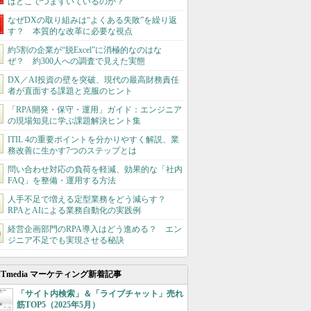
はどこでつまずいているのか？
なぜDXの取り組みは“よくある失敗”を繰り返
す？ 本質的な改革に必要な視点
約5割の企業が“脱Excel”に消極的なのはな
ぜ？ 約300人への調査で見えた実態
DX／AI投資の壁を突破、現代の最高財務責任
者が直面する課題と克服のヒント
「RPA開発・保守・運用」ガイド：エンジニア
の現場知見に学ぶ課題解決ヒント集
ITIL 4の重要ポイントを分かりやすく解説、業
務改善に生かす7つのステップとは
問い合わせ対応の負荷を軽減、効果的な「社内
FAQ」を整備・運用する方法
人手不足で増える定型業務をどう減らす？
RPAとAIによる業務自動化の実践例
経営企画部門のRPA導入はどう進める？ エン
ジニア不足でも実現させる秘訣
ITmedia マーケティング新着記事
「サイト内検索」＆「ライブチャット」売れ
筋TOP5（2025年5月）