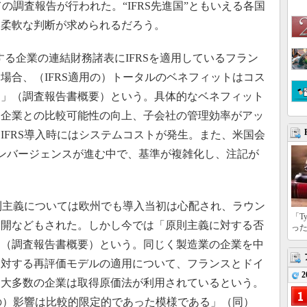
ての調査報告が行われた。“IFRS先進国”ともいえる各国
も柔軟な判断が求められるだろう。
る企業の連結財務諸表にIFRSを適用しているフラン
場合、（IFRS適用の）トータルのベネフィットはコス
た」（調査報告書概要）という。具体的なベネフィット
国企業との比較可能性の向上、子会社の管理効率がアッ
IFRS導入時にはシステムコストが発生。また、米国会
とのコンバージェンスが進む中で、基準が複雑化し、注記が
則主義については欧州でも導入当初は心配され、ラウン
「T
公開などもされた。しかし今では「原則主義に対する否
っ
」（調査報告書概要）という。同じく製造業の企業を中
に対する再評価モデルの適用について、フランスとドイ
2
、大多数の企業は取得原価法が利用されているという。
用の）影響は比較的限定的であった模様である」（同）