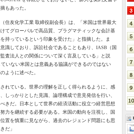
指摘もあった。
（住友化学工業 取締役副会長）は、「米国は世界最大
かけてグローバルで高品質、プラグマティックな会計基
感を持っているという印象を受けた」と指摘した。ま
意識しており、訴訟社会であることもあり、IASB（国
や監査法人との関係について深く言及している」と説
定していない米国とは意義ある協議ができるのではない
下のように述べた。
されている。世界の理解を正しく得られるように、感
く、しっかりとした見識、論理構成で意見発信を行い、
すべきだ。日本として世界の経済活動に役立つ経営思想
る努力を継続する必要がある。米国の動向を注視し、国
ち位置を慎重に見ながら、過去のレジェンド問題にも思
べきだ」