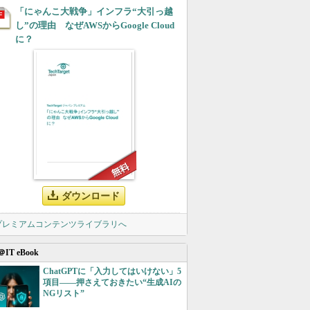
「にゃんこ大戦争」インフラ“大引っ越
し”の理由 なぜAWSからGoogle Cloud
に？
ダウンロード
 プレミアムコンテンツライブラリへ
＠IT eBook
ChatGPTに「入力してはいけない」5
項目――押さえておきたい“生成AIの
NGリスト”