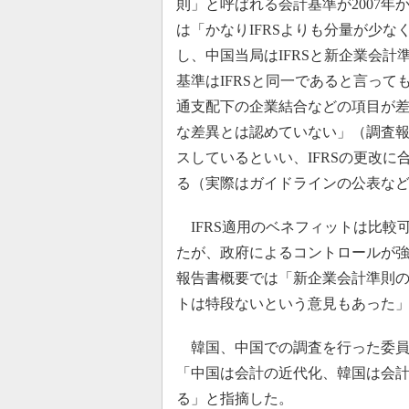
則」と呼ばれる会計基準が2007
は「かなりIFRSよりも分量が少
し、中国当局はIFRSと新企業会
基準はIFRSと同一であると言っ
通支配下の企業結合などの項目が
な差異とは認めていない」（調査報
スしているといい、IFRSの更改
る（実際はガイドラインの公表など
IFRS適用のベネフィットは比較
たが、政府によるコントロールが
報告書概要では「新企業会計準則
トは特段ないという意見もあった
韓国、中国での調査を行った委員
「中国は会計の近代化、韓国は会
る」と指摘した。