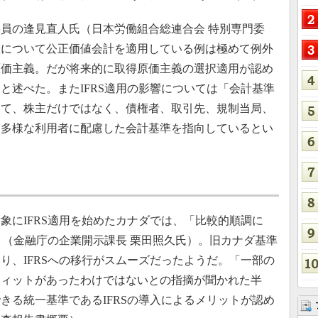
員の逢見直人氏（日本労働組合総連合会 特別専門委
産について公正価値会計を適用している例は極めて例外
原価主義。だが将来的に取得原価主義の選択適用が認め
と述べた。またIFRS適用の影響については「会計基準
いて、株主だけではなく、債権者、取引先、規制当局、
。多様な利用者に配慮した会計基準を指向しているとい
象にIFRS適用を始めたカナダでは、「比較的順調に
た」（金融庁の企業開示課長 栗田照久氏）。旧カナダ基準
り、IFRSへの移行がスムーズだったようだ。「一部の
フィットがあったわけではないとの指摘が聞かれた半
きる統一基準であるIFRSの導入によるメリットが認め