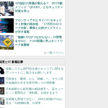
API設計の常識が変わる？ HTTP新
メソッド「QUERY」とセキュリティ
対策を学ぶ
フロンティアAIとサイバーセキュリ
ティ対策の現在地 「17万行のAIコ
ード分析」事例と公的ガイドライン
が示す道筋
「無線LANがつながらない」の苦情
をゼロに 3つの現場に学ぶネットワ
ーク改善術
»
一覧ページへ
経営とIT 新着記事
情報システム部門担当者のキャリアに関する
アンケートにご協力をお願いします
IT投資を「費用」から「戦略」へ サウジ巨
大金融街が示す次世代情シスの理想像
IT未経験から経営層の相談相手へ 花キュー
ピット星野氏が「便利屋」を脱するまで
技術職も聖域ではない 2600人削減のVisaに
見る「AI組織転換」の現実