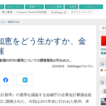
フラ
セキュリティ
業務アプリ
システム開発
IT経営
インダストリー
導入事例
Computer Weekly日本語版
ホワイトペーパー
TechTarget.AI
AI
経営とIT
医療IT
中堅・中小企業とIT
教育IT
ション
運用＆Tips
”の知恵をどう生かすか、金
催
80
題
ア各国のIFRS適用についての調査報告が行われた。
[垣内郁栄，
TechTargetジャパン
]
会計基準）の適用を議論する金融庁の企業会計審議会総
日に開催された。今回は2011年末に行われた欧州、米