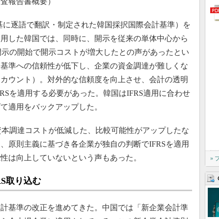
調査報告書概要）
RSを基に逐語で翻訳・制定された韓国採択国際会計基準）を
適用した韓国では、同時に、開示を従来の単体中心から
結開示の開始で開示コストが増大したとの声があったとい
国基準への信頼性が低下し、企業の資金調達が難しくな
スカウント）。対外的な信頼度を向上させ、会計の透明
RSを適用する必要があった。韓国はIFRS適用に合わせ
げて適用をバックアップした。
資本調達コストが低減した、比較可能性がアップしたな
、原則主義に基づき各企業が独自の判断でIFRSを適用
能性は向上していないという声もあった。
»
RS取り込む
計基準の改正を進めてきた。中国では「新企業会計準