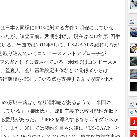
日本と同様にIFRSに対する方針を明確にしていな
だったが、調査直前に延期された。現在は2012年第1四半
いる。米国では2011年5月に、US-GAAPを維持しなが
FRSを取り込んでいくコンドースメントアプローチが
ッフの案として公表されている。米国ではコンドースメ
者、監査人、会計基準設定主体などの関係者からは、
分な移行期間を検討している点を支持する意見が聞かれた」
FRSの原則主義はかなり違和感があるようで「米国の
集中している」（栗田氏）。原則主義で比較可能性が低下
2
る意見があった。「IFRSを導入するならガイダンスが
）。また、米国では契約文書や法律に「US-GAAP」と
US-GAAPを存続させておかないと、膨大な契約文書や