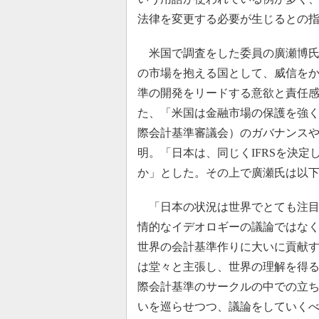
法律を変更する必要が生じるとの
米国で調査をした委員の廣瀬博氏
の市場を抱える国として、威信を
準の開発をリードする意欲と責任
た、「米国は金融市場の保護を強く
際会計基準審議会）のガバナンス
明。「日本は、同じくIFRSを決
か」とした。その上で廣瀬氏は以
「日本の状況は世界でとても注目
情的なイデオロギーの議論ではな
世界の会計基準作りに大いに貢献
は堂々と主張し、世界の理解を得
際会計基準のサークルの中での立
いを巡らせつつ、議論をしていく