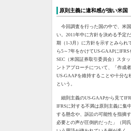
原則主義に違和感が強い米国
今回調査を行った国の中で、米国は
い。2011年中に方針を決める予定
期（1-3月）に方針を示すとみられて
ら5～7年をかけてUS-GAAPにI
SEC（米国証券取引委員会）スタ
ントアプローチについて、「作成
US-GAAPを維持することや十
という。
細則主義のUS-GAAPから見てI
IFRSに対する不満は原則主義に
する懸念や、訴訟の可能性を指摘す
必要との声が圧倒的だった」（同氏
いう用語が使われている例が多く、