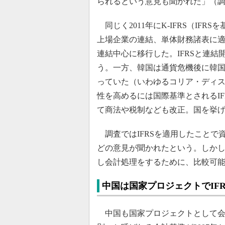
られるという意見も聞かれた」（
同じく2011年にK-IFRS（IF
上場企業の連結、単体財務諸表に
連結中心に移行した。IFRSと連
う。一方、韓国は通貨危機後に韓
っていた（いわゆるコリア・ディ
性を高めるには国際基準とされるIF
て商法や税制なども改正。国を挙
調査ではIFRSを適用したことで
どの意見が聞かれたという。しかし
し会計処理をするために、比較可
中国は国家プロジェクトでIF
中国も国家プロジェクトとして会