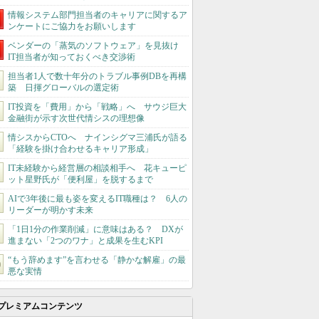
情報システム部門担当者のキャリアに関するア
ンケートにご協力をお願いします
ベンダーの「蒸気のソフトウェア」を見抜け
IT担当者が知っておくべき交渉術
担当者1人で数十年分のトラブル事例DBを再構
築 日揮グローバルの選定術
IT投資を「費用」から「戦略」へ サウジ巨大
金融街が示す次世代情シスの理想像
情シスからCTOへ ナインシグマ三浦氏が語る
「経験を掛け合わせるキャリア形成」
IT未経験から経営層の相談相手へ 花キューピ
ット星野氏が「便利屋」を脱するまで
AIで3年後に最も姿を変えるIT職種は？ 6人の
リーダーが明かす未来
「1日1分の作業削減」に意味はある？ DXが
進まない「2つのワナ」と成果を生むKPI
“もう辞めます”を言わせる「静かな解雇」の最
悪な実情
プレミアムコンテンツ