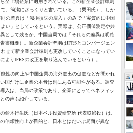
年から全上場企業に適用されている。この新企業会計準則
なくて、簡潔にざっくりと書いている」（栗田氏）。しか
計準則の差異は「減損損失の戻入」のみで「実質的に中国
てもよい」としているという。実際は、公正価値測定や共
差異として残るが、中国当局では「それらの差異は明確
告書概要）。新企業会計準則はIFRSとコンバージェン
に合わせて新企業会計準則も更改していくことになってい
によりIFRSの改正を取り込んでいるという）。
可能性の向上や中国企業の海外進出の促進などが聞かれ
強い国だけに企業の本音は別にある可能性がある。調査
の導入は、当局の政策であり、企業にとってベネフィッ
」との声も紹介している。
の鈴木行生氏（日本ベル投資研究所 代表取締役）は、
計の信頼性向上が目的と、日本とはだいぶ局面が異な