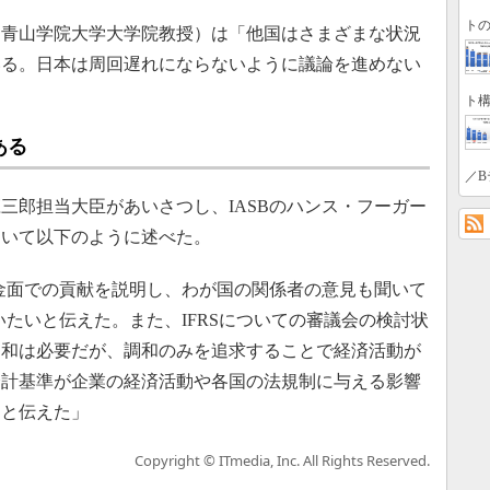
トの
青山学院大学大学院教授）は「他国はさまざまな状況
いる。日本は周回遅れにならないように議論を進めない
ト構
ある
／B
郎担当大臣があいさつし、IASBのハンス・フーガー
ついて以下のように述べた。
金面での貢献を説明し、わが国の関係者の意見も聞いて
いたいと伝えた。また、IFRSについての審議会の検討状
調和は必要だが、調和のみを追求することで経済活動が
会計基準が企業の経済活動や各国の法規制に与える影響
ると伝えた」
Copyright © ITmedia, Inc. All Rights Reserved.