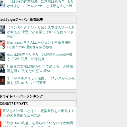
「1日1分の作業削減」に意味はある？ DX
が進まない「2つのワナ」と成果を生むKPI
TechTargetジャパン 新着記事
【マンガ付き】ひとり情シス支援の第一人者
が教える”中堅中小企業こそRAGを使うべき
理由”
Uber Eatsに学ぶAIエージェント本番運用術
1万都市の料理画像を自己修復
Azureは限界ギリギリ 絶好調Microsoftを襲
う「GPU不足」の深刻度
IT業界の女性は9割が10年で消える 人材枯
渇を招く“見えない壁”の正体
米「AIキルスイッチ法案」 情シスが今から
備える5つのリスク回避策
ホワイトペーパーランキング
026/08/07 UPDATE
RPAとAIの違いとは？ 定型業務を自動化する
ための具体的な活用方法
「行政DXの利益」を得られていない行政機関