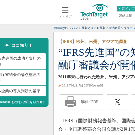
ITイン
製品比較
メディア
クラウド
エンタープライズ
ERP
仮想化
TechTargetジャパン
経営とIT
IT経営／IT戦略系ソリュー
データ分析
サーバ＆ストレージ
【IFRS】欧州、米州、アジアで調査
CX
スマートモバイル
ココ知り！
“IFRS先進国
情報系システム
ネットワーク
FRS先進国の成功と負担の
融庁審議会が開
システム運用管理
面
融庁審議会の論点整理の
2011年末に行われた欧州、米州、アジ
身
≫
2012年02月17日 20時00分 公開
本企業の導入判断の基準
印刷／PDF
IFRS（国際財務報告基準、国際
会・企画調整部会合同会議が2月17