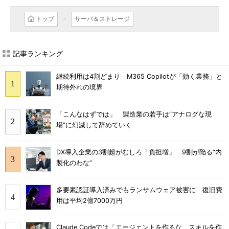
トップ
サーバ＆ストレージ
記事ランキング
継続利用は4割どまり M365 Copilotが「効く業務」と
期待外れの境界
「こんなはずでは」 製造業の若手は“アナログな現
場”に幻滅して辞めていく
DX導入企業の3割超がむしろ「負担増」 9割が陥る“内
製化のわな”
多要素認証導入済みでもランサムウェア被害に 復旧費
用は平均2億7000万円
Claude Codeでは「エージェントを作るな、スキルを作