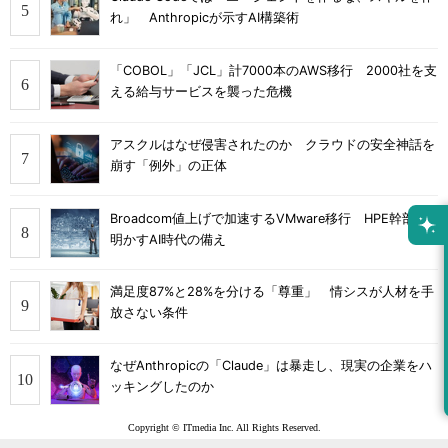
れ」 Anthropicが示すAI構築術
「COBOL」「JCL」計7000本のAWS移行 2000社を支
える給与サービスを襲った危機
アスクルはなぜ侵害されたのか クラウドの安全神話を
崩す「例外」の正体
Broadcom値上げで加速するVMware移行 HPE幹部が
明かすAI時代の備え
満足度87%と28%を分ける「尊重」 情シスが人材を手
放さない条件
なぜAnthropicの「Claude」は暴走し、現実の企業をハ
ッキングしたのか
Copyright © ITmedia Inc. All Rights Reserved.