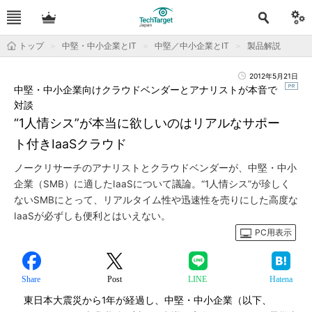
トップ
中堅・中小企業とIT
中堅／中小企業とIT
製品解説
2012年5月21日
中堅・中小企業向けクラウドベンダーとアナリストが本音で
対談
“1人情シス”が本当に欲しいのはリアルなサポー
ト付きIaaSクラウド
ノークリサーチのアナリストとクラウドベンダーが、中堅・中小
企業（SMB）に適したIaaSについて議論。“1人情シス”が珍しく
ないSMBにとって、リアルタイム性や迅速性を売りにした高度な
IaaSが必ずしも便利とはいえない。
PC用表示
Share
Post
LINE
Hatena
東日本大震災から1年が経過し、中堅・中小企業（以下、