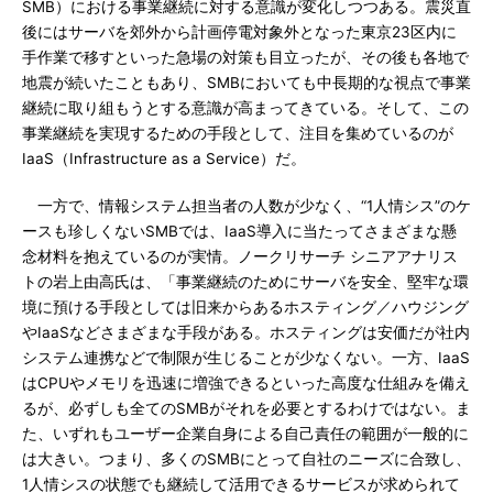
SMB）における事業継続に対する意識が変化しつつある。震災直
後にはサーバを郊外から計画停電対象外となった東京23区内に
手作業で移すといった急場の対策も目立ったが、その後も各地で
地震が続いたこともあり、SMBにおいても中長期的な視点で事業
継続に取り組もうとする意識が高まってきている。そして、この
事業継続を実現するための手段として、注目を集めているのが
IaaS（Infrastructure as a Service）だ。
一方で、情報システム担当者の人数が少なく、“1人情シス”のケ
ースも珍しくないSMBでは、IaaS導入に当たってさまざまな懸
念材料を抱えているのが実情。ノークリサーチ シニアアナリス
トの岩上由高氏は、「事業継続のためにサーバを安全、堅牢な環
境に預ける手段としては旧来からあるホスティング／ハウジング
やIaaSなどさまざまな手段がある。ホスティングは安価だが社内
システム連携などで制限が生じることが少なくない。一方、IaaS
はCPUやメモリを迅速に増強できるといった高度な仕組みを備え
るが、必ずしも全てのSMBがそれを必要とするわけではない。ま
た、いずれもユーザー企業自身による自己責任の範囲が一般的に
は大きい。つまり、多くのSMBにとって自社のニーズに合致し、
1人情シスの状態でも継続して活用できるサービスが求められて