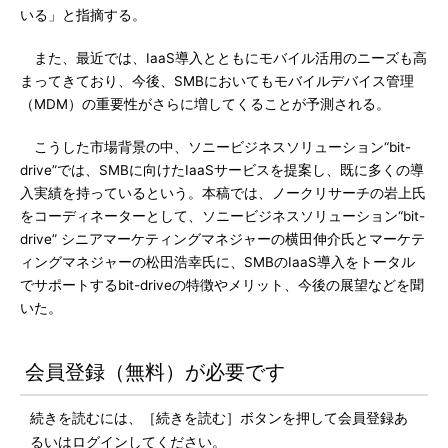
いる」と指摘する。
また、最近では、IaaS導入とともにモバイル活用のニーズも高
まってきており、今後、SMBにおいてもモバイルデバイス管理
（MDM）の重要性がさらに増してくることが予測される。
こうした市場背景の中、ソニービジネスソリューション“bit-
drive”では、SMBに向けたIaaSサービスを提案し、既に多くの導
入実績を持っているという。本稿では、ノークリサーチの岩上氏
をコーディネーターとして、ソニービジネスソリューション“bit-
drive” シニアマーケティングマネジャーの横田伸介氏とマーケテ
ィングマネジャーの松田浩幸氏に、SMBのIaaS導入をトータル
でサポートするbit-driveの特徴やメリット、今後の展望などを聞
いた。
会員登録（無料）が必要です
続きを読むには、［続きを読む］ボタンを押して会員登録あ
るいはログインしてください。