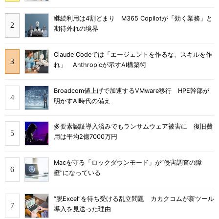
継続利用は4割どまり M365 Copilotが「効く業務」と
期待外れの境界
Claude Codeでは「エージェントを作るな、スキルを作
れ」 Anthropicが示すAI構築術
Broadcom値上げで加速するVMware移行 HPE幹部が
明かすAI時代の備え
多要素認証導入済みでもランサムウェア被害に 復旧費
用は平均2億7000万円
Macを守る「ロックダウンモード」が“侵害調査の障
壁”になっている
“脱Excel”を待ち受ける乱立問題 カカクコムが新ツール
導入を見送った理由