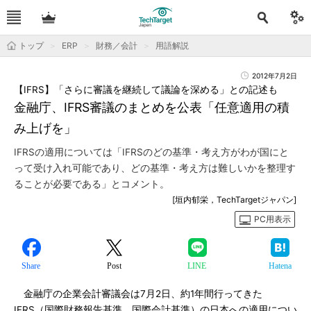
トップ
ERP
財務／会計
用語解説
2012年7月2日
【IFRS】「さらに審議を継続して議論を深める」との記述も
金融庁、IFRS審議のまとめを公表「任意適用の積
み上げを」
IFRSの適用については「IFRSのどの基準・考え方がわが国にと
って受け入れ可能であり、どの基準・考え方は難しいかを整理す
ることが必要である」とコメント。
[垣内郁栄，TechTargetジャパン]
PC用表示
Share
Post
LINE
Hatena
金融庁の企業会計審議会は7月2日、約1年間行ってきた
IFRS（国際財務報告基準、国際会計基準）の日本への適用につい