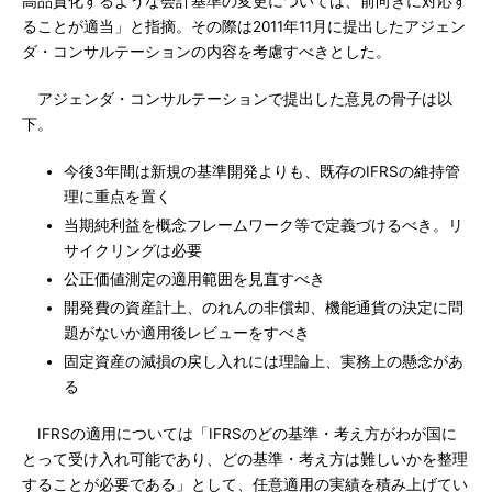
高品質化するような会計基準の変更については、前向きに対応す
ることが適当」と指摘。その際は2011年11月に提出したアジェン
ダ・コンサルテーションの内容を考慮すべきとした。
アジェンダ・コンサルテーションで提出した意見の骨子は以
下。
今後3年間は新規の基準開発よりも、既存のIFRSの維持管
理に重点を置く
当期純利益を概念フレームワーク等で定義づけるべき。リ
サイクリングは必要
公正価値測定の適用範囲を見直すべき
開発費の資産計上、のれんの非償却、機能通貨の決定に問
題がないか適用後レビューをすべき
固定資産の減損の戻し入れには理論上、実務上の懸念があ
る
IFRSの適用については「IFRSのどの基準・考え方がわが国に
とって受け入れ可能であり、どの基準・考え方は難しいかを整理
することが必要である」として、任意適用の実績を積み上げてい