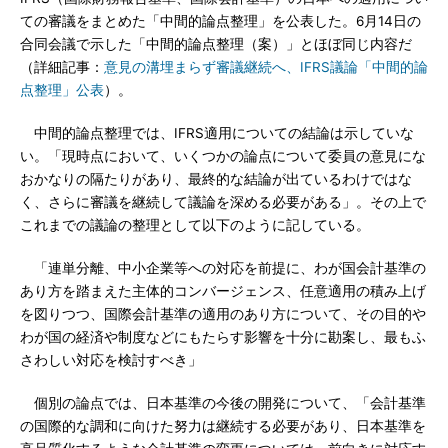
ての審議をまとめた「中間的論点整理」を公表した。6月14日の
合同会議で示した「中間的論点整理（案）」とほぼ同じ内容だ
（詳細記事：
意見の溝埋まらず審議継続へ、IFRS議論「中間的論
点整理」公表
）。
中間的論点整理では、IFRS適用についての結論は示していな
い。「現時点において、いくつかの論点について委員の意見にな
おかなりの隔たりがあり、最終的な結論が出ているわけではな
く、さらに審議を継続して議論を深める必要がある」。その上で
これまでの議論の整理として以下のように記している。
「連単分離、中小企業等への対応を前提に、わが国会計基準の
あり方を踏まえた主体的コンバージェンス、任意適用の積み上げ
を図りつつ、国際会計基準の適用のあり方について、その目的や
わが国の経済や制度などにもたらす影響を十分に勘案し、最もふ
さわしい対応を検討すべき」
個別の論点では、日本基準の今後の開発について、「会計基準
の国際的な調和に向けた努力は継続する必要があり、日本基準を