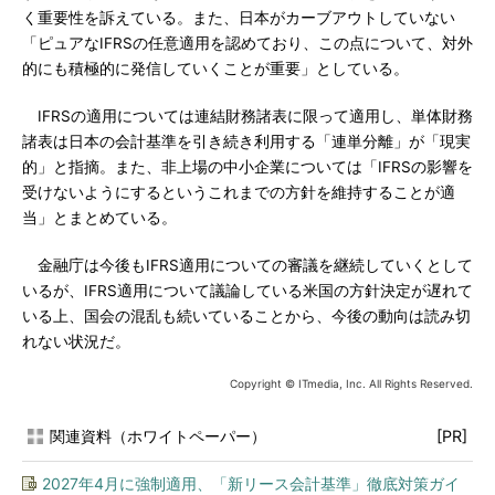
く重要性を訴えている。また、日本がカーブアウトしていない
「ピュアなIFRSの任意適用を認めており、この点について、対外
的にも積極的に発信していくことが重要」としている。
IFRSの適用については連結財務諸表に限って適用し、単体財務
諸表は日本の会計基準を引き続き利用する「連単分離」が「現実
的」と指摘。また、非上場の中小企業については「IFRSの影響を
受けないようにするというこれまでの方針を維持することが適
当」とまとめている。
金融庁は今後もIFRS適用についての審議を継続していくとして
いるが、IFRS適用について議論している米国の方針決定が遅れて
いる上、国会の混乱も続いていることから、今後の動向は読み切
れない状況だ。
Copyright © ITmedia, Inc. All Rights Reserved.
関連資料（ホワイトペーパー）
[PR]
2027年4月に強制適用、「新リース会計基準」徹底対策ガイ