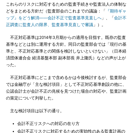
これらのリスクに対応するための監査手続きや監査法人の体制な
どをまとめる方針だ（監査部会のこれまでの議論：「
『期待ギャ
ップ』をどう解消――会計不正で監査基準見直しへ
」、「
会計不
正調査に監査人の限界、監査基準見直しで審議
」）。
不正対応基準は2014年3月期からの適用を目指す。既存の監査
基準などとは別に運用する方針。同日の監査部会では「現行の基
準と、不正対応基準との関係を検討しないといけない」（日本経
済団体連合会 経済基盤本部 副本部長 井上隆氏）などの声が上が
った。
不正対応基準にどこまで含めるかは今後検討するが、監査部会
では金融庁が「主な検討項目」として不正対応基準創設の他に、
公認会計士が会計不正の兆候を見つけた場合の対応や、監査計画
の策定について列挙した。
主な検討項目は以下の通り。
会計不正リスクへの対応の在り方
会計不正リスクに対応するための実効性のある監査計画の