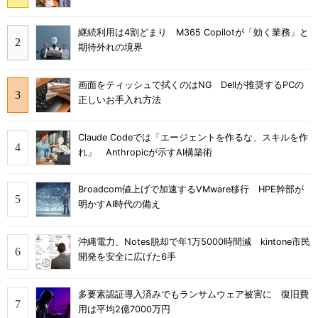
継続利用は4割どまり M365 Copilotが「効く業務」と
期待外れの境界
画面をティッシュで拭くのはNG Dellが推奨するPCの
正しいお手入れ方法
Claude Codeでは「エージェントを作るな、スキルを作
れ」 Anthropicが示すAI構築術
Broadcom値上げで加速するVMware移行 HPE幹部が
明かすAI時代の備え
沖縄電力、Notes脱却で年1万5000時間減 kintone市民
開発を安全に広げた6手
多要素認証導入済みでもランサムウェア被害に 復旧費
用は平均2億7000万円