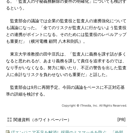
る。「監査人の守秘義務解除の要件の明確化」についても検討す
るという。
監査部会の議論では企業の監査役と監査人の連携強化について
も議論になった。「全てのリスクが監査人に行かないよう監査役
との連携がポイントになる。そのためには監査役のレベルアップ
も重要だ」（横河電機 顧問 八木和則氏）。
東京大学准教授の田中亘氏は、「監査人に義務を課す話が多く
なると思われるが、あまり義務を課して責任を追求するのでは、
なり手がいなくなる。努力に報いたり、不正の警告を出した監査
人に余計なリスクを負わせないのも重要だ」と話した。
監査部会は9月に再開予定。今回の議論をベースに不正対応基
準の詳細を検討する。
Copyright © ITmedia, Inc. All Rights Reserved.
関連資料（ホワイトペーパー）
[PR]
ITエンジニア不足を解消し採用のミスマッチを防ぐ、「外部