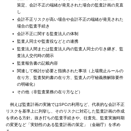
策定、会計不正の端緒が発見された場合の監査計画の見直
し
会計不正リスクが高い場合や会計不正の端緒が発見された
場合の監査手続き
会計不正に関する監査法人の体制
監査人同士や監査役などとの連携
監査法人間または監査法人内の監査人同士の引き継ぎ、監
査法人交代時の開示
監査報告書の記載内容
関連して検討が必要と指摘された事項（上場廃止ルールの
在り方、監査契約書の在り方、監査人の守秘義務解除要件
の明確化）
その他（非監査業務の在り方など）
例えば監査計画の実施ではSPCの利用など、代表的な会計不正
リスクを基準上に列挙し、そのリスクに対応した監査計画の作成
を求める方針。抜き打ちの監査手続きや、往査先、監査実施時期
の変更など「実効性のある監査計画の策定」（金融庁）を求め