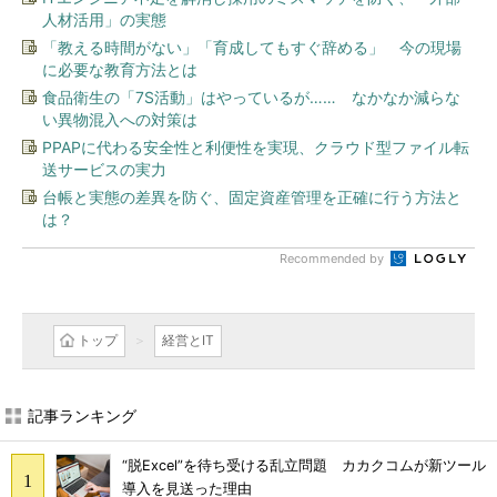
人材活用」の実態
「教える時間がない」「育成してもすぐ辞める」 今の現場
に必要な教育方法とは
食品衛生の「7S活動」はやっているが…… なかなか減らな
い異物混入への対策は
PPAPに代わる安全性と利便性を実現、クラウド型ファイル転
送サービスの実力
台帳と実態の差異を防ぐ、固定資産管理を正確に行う方法と
は？
Recommended by
トップ
経営とIT
記事ランキング
“脱Excel”を待ち受ける乱立問題 カカクコムが新ツール
導入を見送った理由