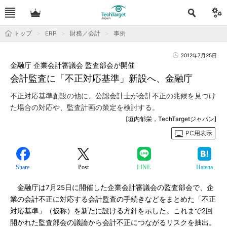
トップ
ERP
財務／会計
事例
2012年7月25日
金融庁 企業会計審議会 監査部会が開催
会計監査に「不正対応基準」新設へ、金融庁
不正対応基準創設の他に、公認会計士が会計不正の兆候を見つけ
た場合の対応や、監査計画の策定を検討する。
[垣内郁栄，TechTargetジャパン]
PC用表示
Share
Post
LINE
Hatena
金融庁は7月25日に開催した企業会計審議会の監査部会で、企
業の会計不正に対応する会計監査の手続きなどをまとめた「不正
対応基準」（仮称）を新たに設ける方針を示した。これまで2回
開かれた監査部会の議論から会計不正につながるリスクを抽出。