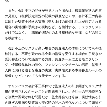
る。
また、会計不正の兆候が発見された場合は、残高確認状の内容
の見直し（担保設定状況の記載の徹底など）や、会計不正の内容
に応じた監査手続きの実施（売り上げの前倒し計上が想定される
場合の実地棚卸手続きの実施など）を検討する。チェックリスト
だけではなく、「職業的懐疑心のより積極的な発揮」などの項目
も検討する。
会計不正のリスクが高い場合の監査法人の体制についても今後
検討する。不正が疑われる企業の監査を受任する場合の手続きや
受託審査について議論する方針。監査チームによるモニタリン
グ、情報収集体制の強化、フォレンジックチームの活用、監査法
人内における適切な審査の実施（実効性のある本部審査ルールの
整備）などについても今後テーマとする。
オリンパスの会計不正事件では監査法人の引き継ぎでリスク情
報が共有されなかったことが問題視された。会計士の守秘義務な
ど複数の要素が絡む問題だが、監査部会では今後、実効性ある引
き継ぎの徹底や監査法人交代時の開示の強化などについて議論す