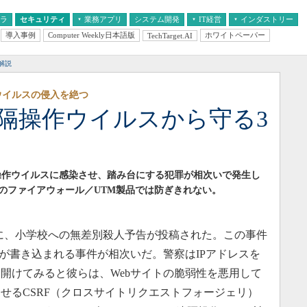
フラ
セキュリティ
業務アプリ
システム開発
IT経営
インダストリー
導入事例
Computer Weekly日本語版
ホワイトペーパー
TechTarget.AI
AI
経営とIT
医療IT
中堅・中小企業とIT
教育IT
解説
ウイルスの侵入を絶つ
遠隔操作ウイルスから守る3
隔操作ウイルスに感染させ、踏み台にする犯罪が相次いで発生し
のファイアウォール／UTM製品では防ぎきれない。
トに、小学校への無差別殺人予告が投稿された。この事件
告が書き込まれる事件が相次いだ。警察はIPアドレスを
開けてみると彼らは、Webサイトの脆弱性を悪用して
せるCSRF（クロスサイトリクエストフォージェリ）