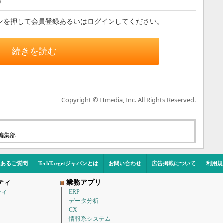
す
ンを押して会員登録あるいはログインしてください。
続きを読む
Copyright © ITmedia, Inc. All Rights Reserved.
t編集部
くあるご質問
TechTargetジャパンとは
お問い合わせ
広告掲載について
利用規
ティ
業務アプリ
ティ
ERP
データ分析
CX
情報系システム