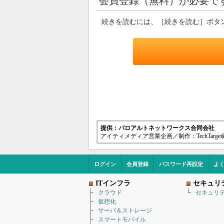
会員登録（無料）が必要で
続きを読むには、［続きを読む］ボタ
提供：パロアルトネットワークス合同会社
アイティメディア営業企画／制作：TechTarge
ログイン
会員登録
パスワード再設定
よ
ITインフラ
セキュリ
クラウド
セキュリ
仮想化
サーバ＆ストレージ
スマートモバイル