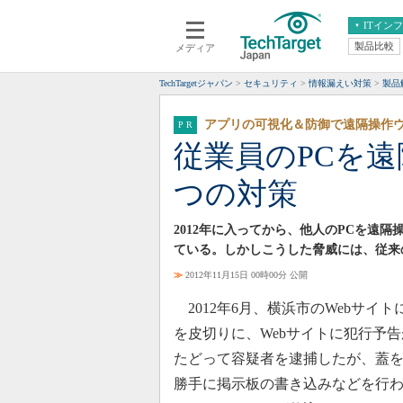
ITイン
製品比較
メディア
クラウド
エンタープライズ
ERP
仮想化
TechTargetジャパン
セキュリティ
情報漏えい対策
製品
データ分析
サーバ＆ストレージ
アプリの可視化＆防御で遠隔操作
CX
スマートモバイル
従業員のPCを
情報系システム
ネットワーク
つの対策
システム運用管理
2012年に入ってから、他人のPCを遠
ている。しかしこうした脅威には、従来
≫
2012年11月15日 00時00分 公開
2012年6月、横浜市のWebサイ
を皮切りに、Webサイトに犯行予
たどって容疑者を逮捕したが、蓋を
勝手に掲示板の書き込みなどを行わ