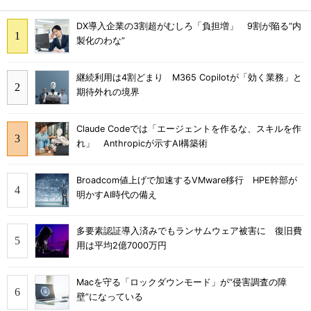
DX導入企業の3割超がむしろ「負担増」 9割が陥る“内
製化のわな”
継続利用は4割どまり M365 Copilotが「効く業務」と
期待外れの境界
Claude Codeでは「エージェントを作るな、スキルを作
れ」 Anthropicが示すAI構築術
Broadcom値上げで加速するVMware移行 HPE幹部が
明かすAI時代の備え
多要素認証導入済みでもランサムウェア被害に 復旧費
用は平均2億7000万円
Macを守る「ロックダウンモード」が“侵害調査の障
壁”になっている