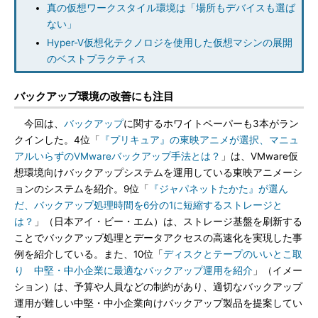
真の仮想ワークスタイル環境は「場所もデバイスも選ば
ない」
Hyper-V仮想化テクノロジを使用した仮想マシンの展開
のベストプラクティス
バックアップ環境の改善にも注目
今回は、
バックアップ
に関するホワイトペーパーも3本がラン
クインした。4位「
『プリキュア』の東映アニメが選択、マニュ
アルいらずのVMwareバックアップ手法とは？
」は、VMware仮
想環境向けバックアップシステムを運用している東映アニメーシ
ョンのシステムを紹介。9位「
『ジャパネットたかた』が選ん
だ、バックアップ処理時間を6分の1に短縮するストレージと
は？
」（日本アイ・ビー・エム）は、ストレージ基盤を刷新する
ことでバックアップ処理とデータアクセスの高速化を実現した事
例を紹介している。また、10位「
ディスクとテープのいいとこ取
り 中堅・中小企業に最適なバックアップ運用を紹介
」（イメー
ション）は、予算や人員などの制約があり、適切なバックアップ
運用が難しい中堅・中小企業向けバックアップ製品を提案してい