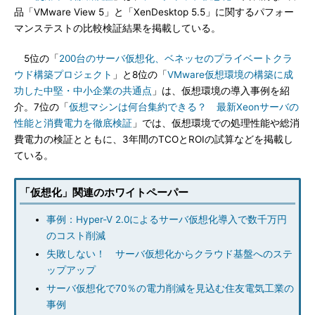
品「VMware View 5」と「XenDesktop 5.5」に関するパフォー
マンステストの比較検証結果を掲載している。
5位の「
200台のサーバ仮想化、ベネッセのプライベートクラ
ウド構築プロジェクト
」と8位の「
VMware仮想環境の構築に成
功した中堅・中小企業の共通点
」は、仮想環境の導入事例を紹
介。7位の「
仮想マシンは何台集約できる？ 最新Xeonサーバの
性能と消費電力を徹底検証
」では、仮想環境での処理性能や総消
費電力の検証とともに、3年間のTCOとROIの試算などを掲載し
ている。
「仮想化」関連のホワイトペーパー
事例：Hyper-V 2.0によるサーバ仮想化導入で数千万円
のコスト削減
失敗しない！ サーバ仮想化からクラウド基盤へのステ
ップアップ
サーバ仮想化で70％の電力削減を見込む住友電気工業の
事例