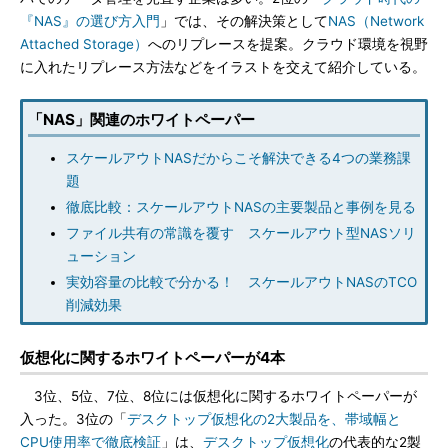
『NAS』の選び方入門
」では、その解決策として
NAS（Network
Attached Storage）
へのリプレースを提案。クラウド環境を視野
に入れたリプレース方法などをイラストを交えて紹介している。
「NAS」関連のホワイトペーパー
スケールアウトNASだからこそ解決できる4つの業務課
題
徹底比較：スケールアウトNASの主要製品と事例を見る
ファイル共有の常識を覆す スケールアウト型NASソリ
ューション
実効容量の比較で分かる！ スケールアウトNASのTCO
削減効果
仮想化に関するホワイトペーパーが4本
3位、5位、7位、8位には仮想化に関するホワイトペーパーが
入った。3位の「
デスクトップ仮想化の2大製品を、帯域幅と
CPU使用率で徹底検証
」は、
デスクトップ仮想化
の代表的な2製