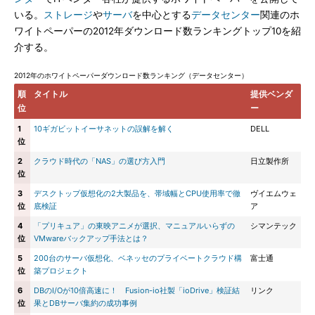
いる。
ストレージ
や
サーバ
を中心とする
データセンター
関連のホ
ワイトペーパーの2012年ダウンロード数ランキングトップ10を紹
介する。
2012年のホワイトペーパーダウンロード数ランキング（データセンター）
順
タイトル
提供ベンダ
位
ー
1
10ギガビットイーサネットの誤解を解く
DELL
位
2
クラウド時代の「NAS」の選び方入門
日立製作所
位
3
デスクトップ仮想化の2大製品を、帯域幅とCPU使用率で徹
ヴイエムウェ
位
底検証
ア
4
「プリキュア」の東映アニメが選択、マニュアルいらずの
シマンテック
位
VMwareバックアップ手法とは？
5
200台のサーバ仮想化、ベネッセのプライベートクラウド構
富士通
位
築プロジェクト
6
DBのI/Oが10倍高速に！ Fusion-io社製「ioDrive」検証結
リンク
位
果とDBサーバ集約の成功事例