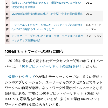
7
仮想マシンは何台集約できる？ 最新Xeonサーバの性能と
DELL
位
消費電力を徹底検証
8
VMware仮想環境の構築に成功した中堅・中小企業の共通点
DELL
位
9
「ジャパネットたかた」が選んだ、バックアップ処理時間を
日本アイ・ビ
位
6分の1に短縮するストレージとは？
ー・エム
10
ディスクとテープのいいとこ取り 中堅・中小企業に最適な
イメーション
位
バックアップ運用を紹介
10GbEネットワークへの移行に関心
2012年に最も多く読まれたデータセンター関連のホワイトペー
パーは、「
10ギガビットイーサネットの誤解を解く
」だった。
仮想化
や
クラウド
化が進むデータセンターでは、多くの仮想マ
シンやアプリケーション、ユーザーからのアクセスなどでネット
ワークへの負荷が急増。ネットワーク性能がボトルネックとなる
危険性がある。市場には40ギガビットイーサネット（GbE）や
100GbE対応製品も出始めているが、多くの企業は10GbEネット
ワークへの移行段階にあるといえる。