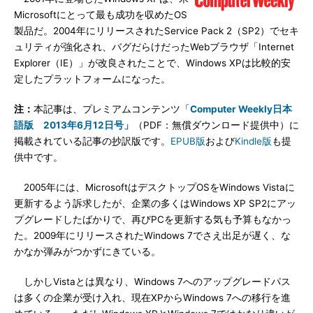
Microsoftにとって最も成功を収めたOS
製品だ。2004年にリリースされたService Pack 2（SP2）でセキ
ュリティが強化され、バグだらけだったWebブラウザ「Internet
Explorer（IE）」が改良されたことで、Windows XPは比較的安
定したプラットフォームになった。
注：
本記事は、プレミアムコンテンツ「
Computer Weekly日本
語版 2013年6月12日号」
（PDF：無償ダウンロード提供中）に
掲載されている記事の抄訳版です。
EPUB版
および
Kindle版
も提
供中です。
2005年には、MicrosoftはデスクトップOSをWindows Vistaに
更新するよう訴求したが、企業の多くはWindows XP SP2にアッ
プグレードしたばかりで、再びPCを更新する気も予算もなかっ
た。2009年にリリースされたWindows 7でさえ出足が遅く、な
かなか弾みがつかずにきている。
しかしVistaとは異なり、Windows 7へのアップグレードパス
は多くの企業が受け入れ、現在XPからWindows 7への移行を進