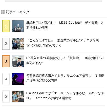
記事ランキング
継続利用は4割どまり M365 Copilotが「効く業務」と
期待外れの境界
「こんなはずでは」 製造業の若手は“アナログな現
場”に幻滅して辞めていく
DX導入企業の3割超がむしろ「負担増」 9割が陥る“内
製化のわな”
多要素認証導入済みでもランサムウェア被害に 復旧費
用は平均2億7000万円
Claude Codeでは「エージェントを作るな、スキルを作
れ」 Anthropicが示すAI構築術