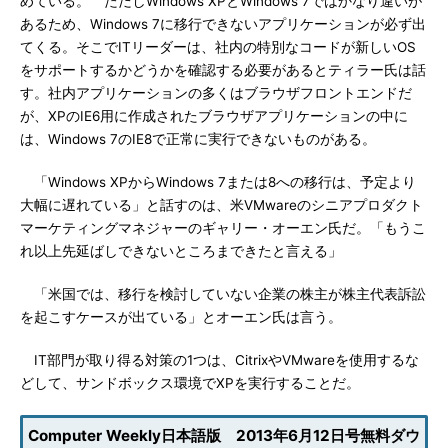
めている。 ただしWindows XPとWindows 7ではかなり違いが
あるため、Windows 7に移行できないアプリケーションが必ず出
てくる。そこでITリーダーは、社内の特別なコードが新しいOS
をサポートするかどうかを確認する必要があるとティラー氏は話
す。社内アプリケーションの多くはブラウザフロントエンドだ
が、XPのIE6用に作成されたブラウザアプリケーションの中に
は、Windows 7のIE8で正常に実行できないものがある。
「Windows XPからWindows 7または8への移行は、予定より
大幅に遅れている」と話すのは、米VMwareのシニアプロダクト
マーケティングマネジャーのギャリー・オーエン氏だ。「もうこ
れ以上先延ばしできないところまできたと言える」
「米国では、移行を検討していない企業の株主が株主代表訴訟
を起こすケースが出ている」とオーエン氏は言う。
IT部門が取り得る対策の1つは、CitrixやVMwareを使用するな
どして、サンドボックス環境でXPを実行することだ。
Computer Weekly日本語版 2013年6月12日号無料ダウ