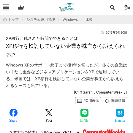
トップ
システム運用管理
Windows
比較
2013年6月20日
XP移行、残された時間でできることは
XP移行を検討していない企業が株主から訴えられ
る!?
Windows XPのサポート終了まで後1年を切ったが、多くの企業は
いまだに重要なビジネスアプリケーションをXPで運用してい
る。米国では、XP移行を検討していない企業が株主から訴えら
れるケースも出ている。
[Cliff Saran，Computer Weekly]
PC用表示
関連情報
Share
Post
LINE
Hatena
2001年に登場したWindows XPは、米