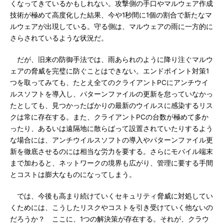
くなってきているかもしれない。攻撃側の手口やマルウェア作成
技術が極めて高度化した結果、今や1秒間に1個の割合で新たなマ
ルウェアが出現している。守る側は、マルウェアの雨に一方的に
さらされているような状況だ。
だが、旧来の防御手法では、雨あられのように降り注ぐマルウ
ェアの脅威を完璧に防ぐことはできない。エンドポイント対策1
つを取ってみても、たとえ全てのクライアントPCにアンチウイ
ルスソフトを導入し、パターンファイルの更新を怠っていなかっ
たとしても、見つかったばかりの最新のウイルスに感染するリス
クは常に存在する。また、クライアントPCの台数が極めて多か
ったり、あるいは遠隔地に散らばって設置されていたりするよう
な場合には、アンチウイルスソフトの導入やパターンファイル更
新を徹底させるのには相当な労力を要する。さらにモバイル端末
まで加わると、ネットワークの境界も広がり、管理に要する手間
とコストは膨大なものになってしまう。
では、今後も高まり続けていくセキュリティ脅威に対処してい
くためには、こうしたリスクやコストを引き受けていく他ないの
だろうか？ ここに、1つの解決策が存在する。それが、クラウ