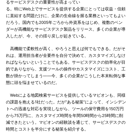
るサービスデスクの重要性が高まってい
る。特にWeb上でサービスを提供する企業にとっては収益・信頼
に直結する問題だけに、企業の生命線を握る業務といってもよい
だろう。国内でも2005年ごろから外資系をはじめ、複数のベン
ダーが高機能なサービスデスク製品をリリース。多くの企業が導
入したが、今、その揺り戻しが起きている。
高機能で柔軟性が高く、やろうと思えば何でもできる。だがそ
れは、運用担当者が全要件を自分で決めて、カスタマイズしなけ
ればならないということでもある。サービスデスクの効率化が目
的でありながら、支援ツールの操作やカスタマイズにコスト、工
数が掛かってしまう――今、多くの企業がこうした本末転倒な事
態に頭を悩ませているのだ。
Webによる地図検索サービスを提供しているマピオンも、同様
の課題を抱える1社だった。だが“ある秘策”によって、インシデン
トへの迅速な対応を実現しながら、ツールの保守費用を150万円
から75万円に、カスタマイズ時間を年間50時間から25時間に削
減できたという。マピオンの経験談を通じて、サービスデスクの
時間とコストを半分にする秘策を紹介する。