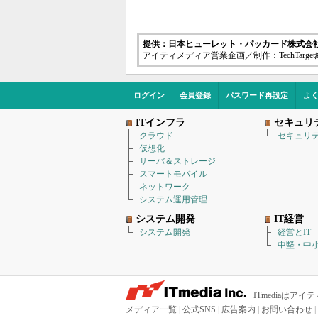
提供：日本ヒューレット・パッカード株式会
アイティメディア営業企画／制作：TechTarge
ログイン
会員登録
パスワード再設定
よ
ITインフラ
セキュリ
クラウド
セキュリ
仮想化
サーバ＆ストレージ
スマートモバイル
ネットワーク
システム運用管理
システム開発
IT経営
システム開発
経営とIT
中堅・中小
ITmediaは
メディア一覧
|
公式SNS
|
広告案内
|
お問い合わせ
|