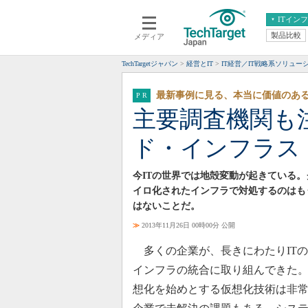
ITイン
製品比較
メディア
クラウド
エンタープライズ
ERP
仮想化
TechTargetジャパン
経営とIT
IT経営／IT戦略系ソリュー
データ分析
サーバ＆ストレージ
最新事例に見る、本当に価値のあ
CX
スマートモバイル
主要調査機関も
情報系システム
ネットワーク
ド・インフラス
システム運用管理
今ITの世界では地殻変動が起きている
イロ化されたインフラで対処するのはも
はないことだ。
≫
2013年11月26日 00時00分 公開
多くの企業が、長きにわたりITの
インフラの統合に取り組んできた
想化を始めとする仮想化技術は非