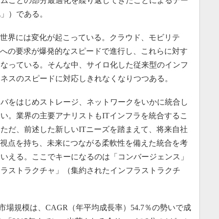
テムごとの部分最適化を繰り返してきたことによるデー
化」）である。
の世界には変化が起こっている。クラウド、モビリテ
Tへの要求が爆発的なスピードで進行し、これらに対す
となっている。そんな中、サイロ化した従来型のインフ
ジネスのスピードに対応しきれなくなりつつある。
バをはじめストレージ、ネットワークをいかに統合し
い。業界の主要アナリストもITインフラを統合するこ
ただ、前述した新しいITニーズを踏まえて、将来自社
う視点を持ち、未来につながる柔軟性を備えた統合を考
といえる。ここでキーになるのは「コンバージェンス」
フラストラクチャ」（集約されたインフラストラクチ
場規模は、CAGR（年平均成長率）54.7％の勢いで成