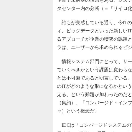
企業で未解決の課題もある。シス
タセンター内の分断（＝「サイロ
誰もが実感している通り、今IT
ィ、ビッグデータといった新しいI
るアプローチが企業の喫緊の課題
ラは、ユーザーから求められるビ
情報システム部門にとって、サー
ていくべきかという課題は変わらな
とは不可避であると明言している。
のITがどのような形になるかとい
える、という難題が加わったのだ
（集約）、「コンバージド・イン
ャ）という概念だ。
IDCは「コンバージドシステムの市