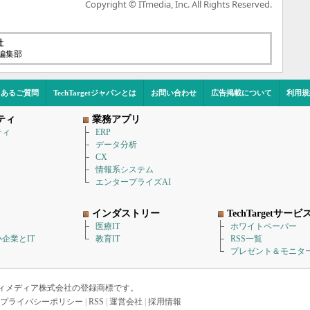
Copyright © ITmedia, Inc. All Rights Reserved.
社
t編集部
くあるご質問
TechTargetジャパンとは
お問い合わせ
広告掲載について
利用規
ティ
業務アプリ
ティ
ERP
データ分析
CX
情報系システム
エンタープライズAI
インダストリー
TechTargetサービ
医療IT
ホワイトペーパー
企業とIT
教育IT
RSS一覧
プレゼント＆モニタ
アイティメディア株式会社の登録商標です。
プライバシーポリシー
|
RSS
|
運営会社
|
採用情報