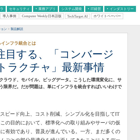
フラ
セキュリティ
業務アプリ
システム開発
IT経営
インダストリー
導入事例
Computer Weekly日本語版
ホワイトペーパー
TechTarget.AI
AI
経営とIT
医療IT
中堅・中小企業とIT
教育IT
ション
製品解説
るインフラ統合とは
注目する、「コンバージ
トラクチャ」最新事情
。クラウド、モバイル、ビッグデータ。こうした環境変化に、サ
う限界だ。だが問題は、単にインフラを統合すればいいわけで
スピード向上、コスト削減、シンプル化を目指してIT
。この目的において、標準化への取り組みやサーバの仮
常に有効であり、普及が進んでいる。一方、まだ多くの