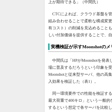
上が期待できる」（中間氏）
CTCによれば、クラウド基盤を管理
組み合わせることで柔軟な構成変更
有コスト）の削減を見込めることも
しい付加価値を提供することで、
実機検証が示すMoonshotの
中間氏は「HPがMoonshotを
場に普及するだろうという印象を受け
Moonshotと従来型サーバ、他の高
入効果を検証した（表1）。
同一環境要件での性能を検証するた
最大荷重で400キロ」という一般
するという想定で各サーバを比較した。