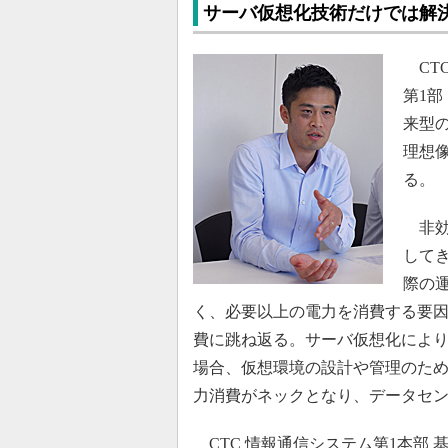
サーバ仮想化技術だけでは解
CTC
第1
来型
理想
る。
非効
して
際の
く、必要以上の電力を消費する要
費に跳ね返る。サーバ仮想化によ
場合、仮想環境の設計や管理のた
力消費がネックとなり、データセ
CTC 情報通信システム第1本部 