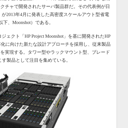
テクチャで開発されたサーバ製品群だ。その代表例が日
が2013年4月に発表した高密度スケールアウト型省電
」（以下、Moonshot）である。
クト「HP Project Moonshot」を基に開発されたHP
排熱の効率化に向けた新たな設計アプローチを採用し、従来製品
力を実現する。タワー型やラックマウント型、ブレード
起こす製品として注目を集めている。