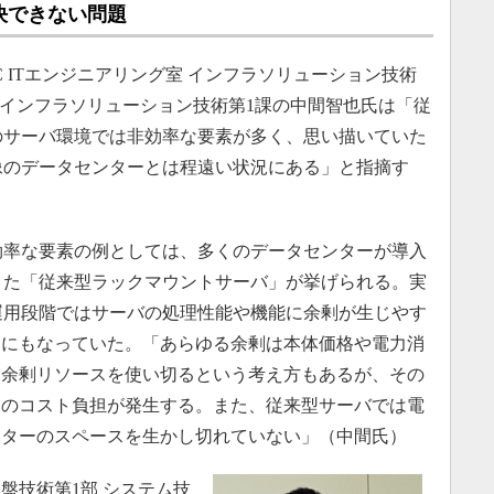
決できない問題
 ITエンジニアリング室 インフラソリューション技術
部 インフラソリューション技術第1課の中間智也氏は「従
のサーバ環境では非効率な要素が多く、思い描いていた
像のデータセンターとは程遠い状況にある」と指摘す
率な要素の例としては、多くのデータセンターが導入
きた「従来型ラックマウントサーバ」が挙げられる。実
運用段階ではサーバの処理性能や機能に余剰が生じやす
因にもなっていた。「あらゆる余剰は本体価格や電力消
り余剰リソースを使い切るという考え方もあるが、その
めのコスト負担が発生する。また、従来型サーバでは電
ンターのスペースを生かし切れていない」（中間氏）
基盤技術第1部 システム技