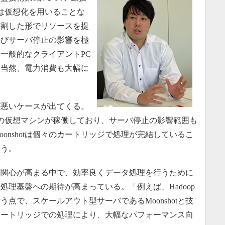
otは仮想化を用いることな
分割した形でリソースを提
よびサーバ停止の影響を極
一般的なクライアントPC
、当然、電力消費も大幅に
悪いケースが出てくる。
の仮想マシンが稼働しており、サーバ停止の影響範囲も
onshotは個々のカートリッジで処理が完結しているこ
いう。
関心が高まる中で、効率良くデータ処理を行うために
理基盤への期待が高まっている。「例えば、Hadoop
点で、スケールアウト型サーバであるMoonshotと技
カートリッジでの処理により、大幅なパフォーマンス向