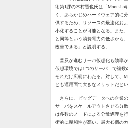
術第1課の木村晋也氏は「Moonsh
く、あらかじめハードウェア的に
供するため、リソースの最適化お
小化することが可能となる。また、
と同等という消費電力の低さから
改善できる」と説明する。
普及が進むサーバ仮想化も効率が
仮想環境では1つのサーバ上で複数
それだけ広範にわたる。対して、Mo
とも運用面で大きなメリットだと
さらに、ビッグデータへの企業の
サーバをスケールアウトさせる分散処
は多数のノードによる分散処理を行う
術的に親和性が高い。最大45個の