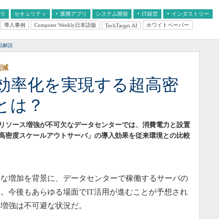
フラ
セキュリティ
業務アプリ
システム開発
IT経営
インダストリー
導入事例
Computer Weekly日本語版
ホワイトペーパー
TechTarget.AI
AI
経営とIT
医療IT
中堅・中小企業とIT
教育IT
品解説
削減
効率化を実現する超高密
とは？
リソース増強が不可欠なデータセンターでは、消費電力と設置
高密度スケールアウトサーバ」の導入効果を従来環境との比較
な増加を背景に、データセンターで稼働するサーバの
。今後もあらゆる場面でIT活用が進むことが予想され
の増強は不可避な状況だ。