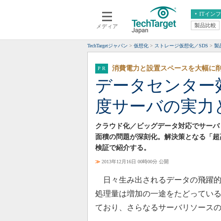
ITイン
製品比較
メディア
クラウド
エンタープライズ
ERP
仮想化
TechTargetジャパン
仮想化
ストレージ仮想化／SDS
製
データ分析
サーバ＆ストレージ
消費電力と設置スペースを大幅に
CX
スマートモバイル
データセンター
情報系システム
ネットワーク
度サーバの実力
システム運用管理
クラウド化／ビッグデータ対応でサーバ
面積の問題が深刻化。解決策となる「超
検証で紹介する。
≫
2013年12月16日 00時00分 公開
日々生み出されるデータの飛躍的
処理量は増加の一途をたどっている
ており、さらなるサーバリソース