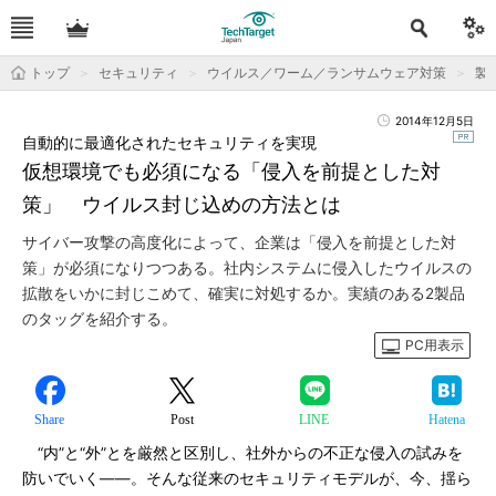
トップ
セキュリティ
ウイルス／ワーム／ランサムウェア対策
製
2014年12月5日
自動的に最適化されたセキュリティを実現
仮想環境でも必須になる「侵入を前提とした対
策」 ウイルス封じ込めの方法とは
サイバー攻撃の高度化によって、企業は「侵入を前提とした対
策」が必須になりつつある。社内システムに侵入したウイルスの
拡散をいかに封じこめて、確実に対処するか。実績のある2製品
のタッグを紹介する。
PC用表示
Share
Post
LINE
Hatena
“内”と“外”とを厳然と区別し、社外からの不正な侵入の試みを
防いでいく――。そんな従来のセキュリティモデルが、今、揺ら