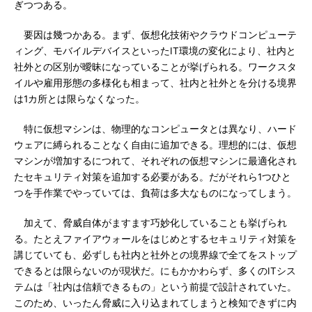
ぎつつある。
要因は幾つかある。まず、仮想化技術やクラウドコンピューテ
ィング、モバイルデバイスといったIT環境の変化により、社内と
社外との区別が曖昧になっていることが挙げられる。ワークスタ
イルや雇用形態の多様化も相まって、社内と社外とを分ける境界
は1カ所とは限らなくなった。
特に仮想マシンは、物理的なコンピュータとは異なり、ハード
ウェアに縛られることなく自由に追加できる。理想的には、仮想
マシンが増加するにつれて、それぞれの仮想マシンに最適化され
たセキュリティ対策を追加する必要がある。だがそれら1つひと
つを手作業でやっていては、負荷は多大なものになってしまう。
加えて、脅威自体がますます巧妙化していることも挙げられ
る。たとえファイアウォールをはじめとするセキュリティ対策を
講じていても、必ずしも社内と社外との境界線で全てをストップ
できるとは限らないのが現状だ。にもかかわらず、多くのITシス
テムは「社内は信頼できるもの」という前提で設計されていた。
このため、いったん脅威に入り込まれてしまうと検知できずに内