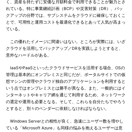
く、資産を持たずに安価な月額料金で利用できることが魅力とさ
れている。特に事業継続計画（BCP）や災害対策（DR）、バッ
クアップの分野では、サブシステムをクラウドに確保しておくこ
とで、可用性と運用コストを最適化できるとあって人気が高まっ
ている。
この優れたイメージに間違いはない。ところが実際には、いざ
クラウドを活用してバックアップ／DRを実践しようとすると、
意外なハードルがある。
IaaSやPaaSといったクラウドサービスを活用する場合、OSの
管理は基本的にオンプレミスと同じだが、ポータルサイトでの仮
想マシンの管理やクラウド独自のアプリケーションを利用すると
いう点ではオンプレミスとは勝手が異なる。また、一般的にはイ
ンターネットやキャリア網を通じて利用するため、ネットワーク
の選定や運用も必要となる。そして、これらを自分たちでやろう
とすると、別々のベンダーに依頼しなければならない。
Windows Serverとの相性が良く、急速にユーザー数を増やし
ている「Microsoft Azure」も同様の悩みを抱えるユーザーは意