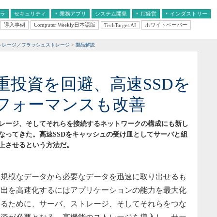
フラ
セキュリティ
業務アプリ
システム開発
IT経営
インダストリー
導入事例
Computer Weekly日本語版
ホワイトペーパー
TechTarget.AI
AI
経営とIT
医療IT
中堅・中小企業とIT
教育IT
ストレージ／フラッシュストレージ
製品解説
重投資を回避、高速SSDを
フォーマンスも改善
レージ、そしてそれらを接続するネットワークの構成にも新し
なってきた。高速SSDをキャッシュの受け皿としてサーバと組
上させるという方法だ。
規模なデータから必要なデータを迅速に取り出せるも
抽出を高速化するにはアプリケーションの能力を最大化
するために、サーバ、ストレージ、そしてそれらをつな