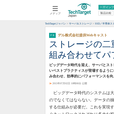
ITイン
製品比較
メディア
クラウド
エンタープライズ
ERP
仮想化
TechTargetジャパン
サーバ＆ストレージ
SSD／半導体
データ分析
サーバ＆ストレージ
デル株式会社提供Webキャスト
CX
スマートモバイル
ストレージの二
情報系システム
ネットワーク
組み合わせてパ
システム運用管理
ビッグデータ時代を迎え、サーバとスト
いベストプラクティスが登場するように
み合わせ、効率的にパフォーマンスを向
≫
2015年07月02日 10時00分 公開
ビッグデータ時代のシステムは大
のでなくてはならない。データの
する仕組みが必要だ。これを実現