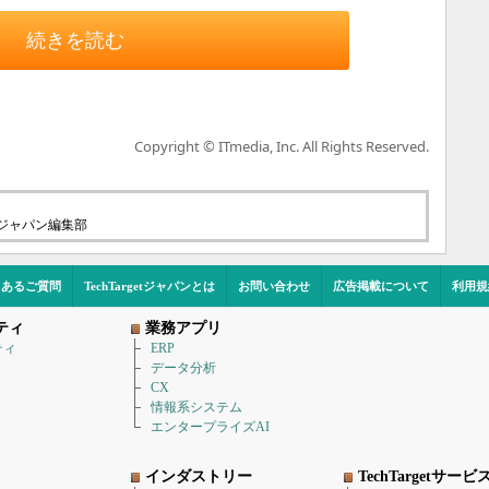
続きを読む
Copyright © ITmedia, Inc. All Rights Reserved.
etジャパン編集部
くあるご質問
TechTargetジャパンとは
お問い合わせ
広告掲載について
利用規
ティ
業務アプリ
ティ
ERP
データ分析
CX
情報系システム
エンタープライズAI
インダストリー
TechTargetサービ