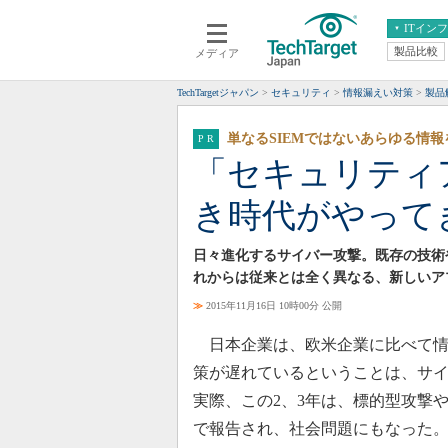
ITイン
製品比較
メディア
クラウド
エンタープライズ
ERP
仮想化
TechTargetジャパン
セキュリティ
情報漏えい対策
製品
データ分析
サーバ＆ストレージ
単なるSIEMではないあらゆる情報
CX
スマートモバイル
「セキュリティ
情報系システム
ネットワーク
き時代がやって
システム運用管理
日々進化するサイバー攻撃。既存の技術
れからは従来とは全く異なる、新しいア
≫
2015年11月16日 10時00分 公開
日本企業は、欧米企業に比べて情
策が遅れているということは、サ
実際、この2、3年は、標的型攻撃
で報告され、社会問題にもなった