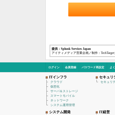
提供：Splunk Services Japan
アイティメディア営業企画／制作：TechTarg
ログイン
会員登録
パスワード再設定
よ
ITインフラ
セキュリ
クラウド
セキュリ
仮想化
サーバ＆ストレージ
スマートモバイル
ネットワーク
システム運用管理
システム開発
IT経営