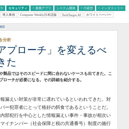
フラ
セキュリティ
業務アプリ
システム開発
IT経営
インダストリー
導入事例
Computer Weekly日本語版
ホワイトペーパー
TechTarget.AI
AI
経営とIT
医療IT
中堅・中小企業とIT
教育IT
解説
を分析
アプローチ」を変えるべ
きた
や製品ではそのスピードに間に合わないケースも出てきた。こ
プローチが必要になる。その詳細を紹介する。
報漏えい対策が非常に遅れているといわれてきた。対
イバー犯罪者にとって格好の餌食であるということだ。
や内部犯行を中心とした情報漏えい事件・事故が相次い
。マイナンバー（社会保障と税の共通番号）制度の施行