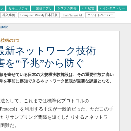
フラ
セキュリティ
業務アプリ
システム開発
IT経営
インダストリー
導入事例
Computer Weekly日本語版
ホワイトペーパー
TechTarget.AI
AI
経営とIT
医療IT
中堅・中小企業とIT
教育IT
品解説
技術の1つ
最新ネットワーク技術
害を“予兆”から防ぐ
頼を寄せている日本の大規模実験施設は、その重要性故に高い
常を事前に察知できるネットワーク監視が重要な課題となる。
法として、これまでは標準化プロトコルの
agement Protocol）を利用する手法が一般的だった。ただこの手
したりサンプリング間隔を短くしたりするとネットワー
が困難だ。