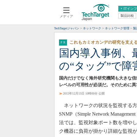
ITイン
製品比較
メディア
クラウド
エンタープライズ
ERP
仮想化
TechTargetジャパン
ネットワーク
ネットワーク管理
製
データ分析
サーバ＆ストレージ
これもカミオカンデの研究を支える
CX
スマートモバイル
国内導入事例、
情報系システム
ネットワーク
の“タッグ”で障
システム運用管理
国内だけでなく海外研究機関も大きな信
レベルの可用性が必須だ。そのために異
≫
2015年12月15日 10時00分 公開
ネットワークの状況を監視する方
SNMP（Simple Network Man
法では、監視対象ポート数を増や
ク機器に負荷が掛かり詳細な監視