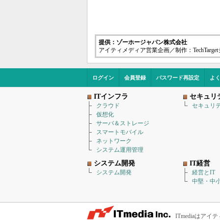
提供：ゾーホージャパン株式会社
アイティメディア営業企画／制作：TechTarg
ログイン
会員登録
パスワード再設定
よ
ITインフラ
セキュリ
クラウド
セキュリ
仮想化
サーバ＆ストレージ
スマートモバイル
ネットワーク
システム運用管理
システム開発
IT経営
システム開発
経営とIT
中堅・中小
ITmediaは