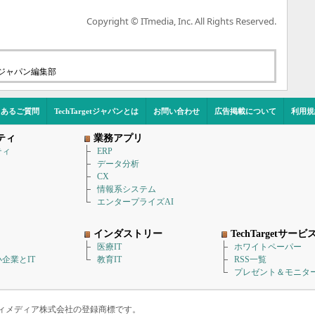
Copyright © ITmedia, Inc. All Rights Reserved.
etジャパン編集部
くあるご質問
TechTargetジャパンとは
お問い合わせ
広告掲載について
利用規
ティ
業務アプリ
ティ
ERP
データ分析
CX
情報系システム
エンタープライズAI
インダストリー
TechTargetサービ
医療IT
ホワイトペーパー
企業とIT
教育IT
RSS一覧
プレゼント＆モニタ
アイティメディア株式会社の登録商標です。