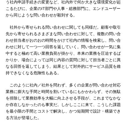
う社内申請手続きの変更など、社内外で何か大きな環境変化が起
こるたびに、企業のIT部門や人事・総務部門に、エンドユーザー
から同じような問い合わせが殺到する。
社外から寄せられる問い合わせに関しても同様だ。顧客や取引
先から寄せられるさまざまな問い合わせに対して、複数の問い合
わせ担当者がおのおの時間をかけて社内の情報を検索し、問い合
わせに対して一つ一つ回答を返していく。問い合わせが一気に集
中すると極めて高い業務負荷が掛かり、本来の業務を圧迫するば
かりか、場合によっては同じ内容の質問に対して担当者ごとに異
なる回答を返してしまう。結果として対外的にサービス品質を維
持できなくなる危険性もある。
このように社内／社外を問わず、多くの企業が問い合わせ対応
業務に膨大な手間と時間を割いているにもかかわらず、その無駄
を排除して業務効率を大幅に向上させる手段が、これまでなかな
か存在しなかったのも事実だ。しかしここに来て、こうした課題
を最小限の手間とコストで解決し、かつ短期間で設計・構築でき
る方法が登場した。