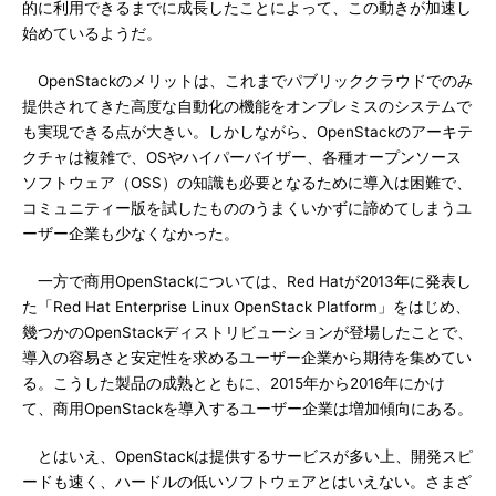
的に利用できるまでに成長したことによって、この動きが加速し
始めているようだ。
OpenStackのメリットは、これまでパブリッククラウドでのみ
提供されてきた高度な自動化の機能をオンプレミスのシステムで
も実現できる点が大きい。しかしながら、OpenStackのアーキテ
クチャは複雑で、OSやハイパーバイザー、各種オープンソース
ソフトウェア（OSS）の知識も必要となるために導入は困難で、
コミュニティー版を試したもののうまくいかずに諦めてしまうユ
ーザー企業も少なくなかった。
一方で商用OpenStackについては、Red Hatが2013年に発表し
た「Red Hat Enterprise Linux OpenStack Platform」をはじめ、
幾つかのOpenStackディストリビューションが登場したことで、
導入の容易さと安定性を求めるユーザー企業から期待を集めてい
る。こうした製品の成熟とともに、2015年から2016年にかけ
て、商用OpenStackを導入するユーザー企業は増加傾向にある。
とはいえ、OpenStackは提供するサービスが多い上、開発スピ
ードも速く、ハードルの低いソフトウェアとはいえない。さまざ