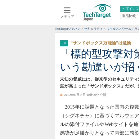
ITイン
製品比較
メディア
クラウド
エンタープライズ
ERP
仮想化
TechTargetジャパン
セキュリティ
ウイルス／ワーム／ラ
データ分析
サーバ＆ストレージ
“サンドボックス万能論”は危険
CX
スマートモバイル
「標的型攻撃対
情報系システム
ネットワーク
いう勘違いが招
システム運用管理
未知の脅威には、従来型のセキュリティ
度が高まった「サンドボックス」だが、
≫
2016年06月14日 10時00分 公開
2015年に話題となった国内の複
（シグネチャ）に基づくマルウェ
ルの添付ファイルやWebサイトを
感染が足掛かりとなって内部に感