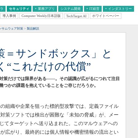
フラ
セキュリティ
業務アプリ
システム開発
IT経営
インダストリー
導入事例
Computer Weekly日本語版
ホワイトペーパー
TechTarget.AI
AI
経営とIT
医療IT
中堅・中小企業とIT
教育IT
ンサムウェア対策
製品解説
策＝サンドボックス」と
く“これだけの代償”
対策だけでは限界がある――。その認識が広がるにつれて注目
幾つかの課題を抱えていることをご存じだろうか。
数の組織や企業を狙った標的型攻撃では、定義ファイル
ア対策ソフトでは検出が困難な「未知の脅威」が、メー
通じてターゲットへ送り込まれた。このマルウェアへの
染が広がり、最終的には個人情報や機密情報の流出とい