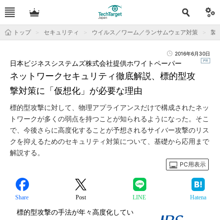
トップ
セキュリティ
ウイルス／ワーム／ランサムウェア対策
製
2016年6月30日
日本ビジネスシステムズ株式会社提供ホワイトペーパー
ネットワークセキュリティ徹底解説、標的型攻
撃対策に「仮想化」が必要な理由
標的型攻撃に対して、物理アプライアンスだけで構成されたネッ
トワークが多くの弱点を持つことが知られるようになった。そこ
で、今後さらに高度化することが予想されるサイバー攻撃のリス
クを抑えるためのセキュリティ対策について、基礎から応用まで
解説する。
PC用表示
Share
Post
LINE
Hatena
標的型攻撃の手法が年々高度化してい