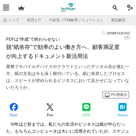
トップ
経営とIT
IT経営／IT戦略系ソリューション
製品解説
2016年12月14日
PDFは“作成”で終わらせない
脱“紙依存”で効率のよい働き方へ、顧客満足度
が向上するドキュメント新活用法
業務でモバイルデバイスやクラウドといったデジタル化が進む一
方、紙の文化は今も深く根付いている。紙に依存したプロセス
は、スピードが求められるビジネスにおいて足かせになっていな
いだろうか。
PC用表示
Share
Post
LINE
Hatena
10年ほど前までは、私たちの生活やビジネスは紙が中心だっ
た。もちろんコンピュータは大いに活用されていたが、スケジュ