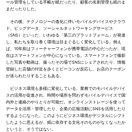
ール管理をしている手帳が紙だったり、顧客の名刺管理も紙のま
まだったりした。
その後、テクノロジーの進化に伴いモバイルデバイスやクラウ
ド、ビッグデータ、ソーシャルネットワーキングサービス
（SNS）といった、いわゆる「第三のプラットフォーム」が発達
し、私たちを取り巻く環境は目まぐるしく変化している。例え
ば、10年前はフィーチャーフォンが携帯電話の中心だったが、現
在はスマートフォンが中心になっている。スマートフォンで撮影
した写真や動画は、撮ったその場でSNSにシェアされたり、情報
登録した店舗の付近を歩くとビーコンが反応し、お店のクーポン
が送られたりすることもある。
ビジネス環境も多様に変化している。業務でのモバイルデバイ
スの活用が促進され、時間や場所を問わずモバイルデバイスで国
内外と連絡のやりとりが可能だ。オンラインストレージを使って
データを活用・管理したり、企業の広報活動にSNSを活用したり
するようになった。このようにビジネス環境がデジタルにシフト
したように思えるが、紙に依存する文化そのものがなくなったか
というと、そうではない。