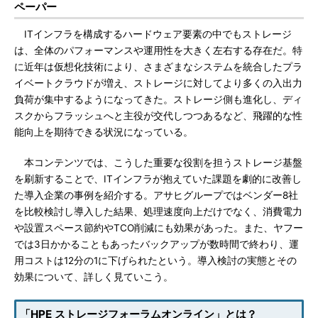
ペーパー
ITインフラを構成するハードウェア要素の中でもストレージ
は、全体のパフォーマンスや運用性を大きく左右する存在だ。特
に近年は仮想化技術により、さまざまなシステムを統合したプラ
イベートクラウドが増え、ストレージに対してより多くの入出力
負荷が集中するようになってきた。ストレージ側も進化し、ディ
スクからフラッシュへと主役が交代しつつあるなど、飛躍的な性
能向上を期待できる状況になっている。
本コンテンツでは、こうした重要な役割を担うストレージ基盤
を刷新することで、ITインフラが抱えていた課題を劇的に改善し
た導入企業の事例を紹介する。アサヒグループではベンダー8社
を比較検討し導入した結果、処理速度向上だけでなく、消費電力
や設置スペース節約やTCO削減にも効果があった。また、ヤフー
では3日かかることもあったバックアップが数時間で終わり、運
用コストは12分の1に下げられたという。導入検討の実態とその
効果について、詳しく見ていこう。
「HPE ストレージフォーラムオンライン」とは？