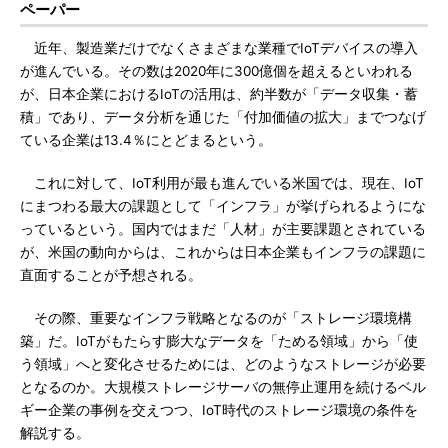
ペーパー
近年、製造業だけでなくさまざまな業種でIoTデバイスの導入
が進んでいる。その数は2020年に300億個を超えるといわれる
が、日本企業におけるIoTの活用は、約半数が「データ収集・蓄
積」であり、データ分析を通じた「付加価値の拡大」までつなげ
ている企業は13.4％にとどまるという。
これに対して、IoT利用が最も進んでいる米国では、現在、IoT
にまつわる最大の課題として「インフラ」が挙げられるようにな
っているという。国内ではまだ「人材」が主要課題とされている
が、米国の動向からは、これからは日本企業もインフラの課題に
直面することが予想される。
その際、重要なインフラ戦略となるのが「ストレージ環境構
築」だ。IoTがもたらす膨大なデータを「ためる領域」から「使
う領域」へと変化させるためには、どのようなストレージが必要
となるのか。大規模ストレージサーバの無停止運用を続けるベル
ギー企業の事例を交えつつ、IoT時代のストレージ環境の条件を
解説する。