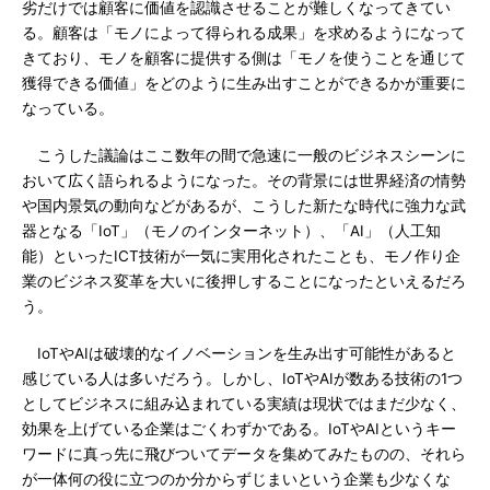
劣だけでは顧客に価値を認識させることが難しくなってきてい
る。顧客は「モノによって得られる成果」を求めるようになって
きており、モノを顧客に提供する側は「モノを使うことを通じて
獲得できる価値」をどのように生み出すことができるかが重要に
なっている。
こうした議論はここ数年の間で急速に一般のビジネスシーンに
おいて広く語られるようになった。その背景には世界経済の情勢
や国内景気の動向などがあるが、こうした新たな時代に強力な武
器となる「IoT」（モノのインターネット）、「AI」（人工知
能）といったICT技術が一気に実用化されたことも、モノ作り企
業のビジネス変革を大いに後押しすることになったといえるだろ
う。
IoTやAIは破壊的なイノベーションを生み出す可能性があると
感じている人は多いだろう。しかし、IoTやAIが数ある技術の1つ
としてビジネスに組み込まれている実績は現状ではまだ少なく、
効果を上げている企業はごくわずかである。IoTやAIというキー
ワードに真っ先に飛びついてデータを集めてみたものの、それら
が一体何の役に立つのか分からずじまいという企業も少なくな