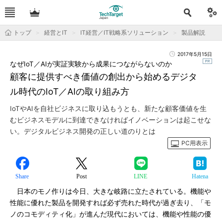
トップ
経営とIT
IT経営／IT戦略系ソリューション
製品解説
2017年5月15日
なぜIoT／AIが実証実験から成果につながらないのか
顧客に提供すべき価値の創出から始めるデジタ
ル時代のIoT／AIの取り組み方
IoTやAIを自社ビジネスに取り込もうとも、新たな顧客価値を生
むビジネスモデルに到達できなければイノベーションは起こせな
い。デジタルビジネス開発の正しい道のりとは
PC用表示
Share
Post
LINE
Hatena
日本のモノ作りは今日、大きな岐路に立たされている。機能や
性能に優れた製品を開発すれば必ず売れた時代が過ぎ去り、「モ
ノのコモディティ化」が進んだ現代においては、機能や性能の優