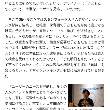
いることに初めて気が付いたという。デザイナーは「子どもた
ち」という、大事なユーザーを見逃していたのだ。
そこでGEヘルスケアはスタンフォード大学のデザインシンキ
ング部隊と協業し、幼稚園、保育園で子どもたちが何に喜ぶかを
研究。子どもたちが「冒険」や「ごっこ遊び」が大好きなことに
着目し、MRIの機能を変えずに「シナリオ」を付け加えることに
した。検査室を宇宙に変え、検査が必要な子どもたちにこれは冒
険であり、MRIが発する音は「ワープ航法のときに出る音」など
とシナリオの世界観に沿った説明を伝えると、子どもたちは喜ん
で検査を受けてくれるだけでなく、「また明日も来たい！」とま
で言ってくれたという。これは製品の機能を変えずに「体験」を
変えるという、デザインシンキングが有効に活用されている好例
だ。
「ユーザーのニーズを理解し、多くの
人がアイデアを出すことで作るべきかた
ちを共有し、拡張性のあるプロダクトを
早期に作ることが重要」と日本IBMのソ
フトウェア＆システム開発研究所 クラ