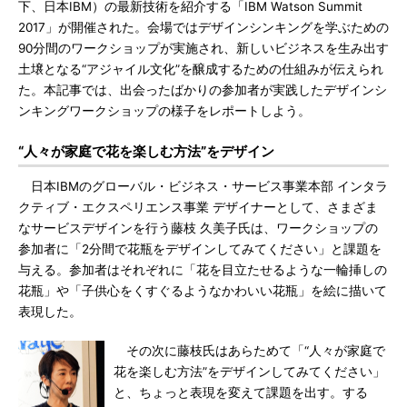
下、日本IBM）の最新技術を紹介する「IBM Watson Summit
2017」が開催された。会場ではデザインシンキングを学ぶための
90分間のワークショップが実施され、新しいビジネスを生み出す
土壌となる“アジャイル文化”を醸成するための仕組みが伝えられ
た。本記事では、出会ったばかりの参加者が実践したデザインシ
ンキングワークショップの様子をレポートしよう。
“人々が家庭で花を楽しむ方法”をデザイン
日本IBMのグローバル・ビジネス・サービス事業本部 インタラ
クティブ・エクスペリエンス事業 デザイナーとして、さまざま
なサービスデザインを行う藤枝 久美子氏は、ワークショップの
参加者に「2分間で花瓶をデザインしてみてください」と課題を
与える。参加者はそれぞれに「花を目立たせるような一輪挿しの
花瓶」や「子供心をくすぐるようなかわいい花瓶」を絵に描いて
表現した。
その次に藤枝氏はあらためて「“人々が家庭で
花を楽しむ方法”をデザインしてみてください」
と、ちょっと表現を変えて課題を出す。する