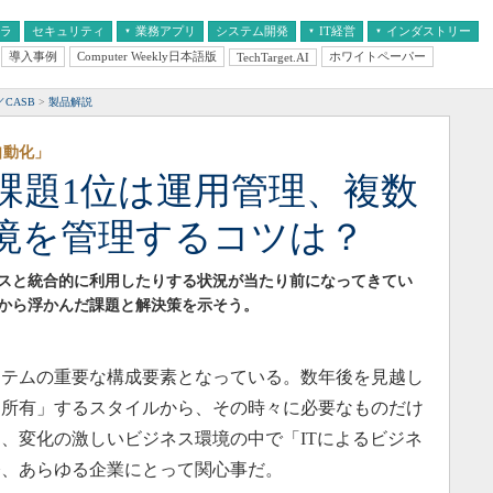
フラ
セキュリティ
業務アプリ
システム開発
IT経営
インダストリー
導入事例
Computer Weekly日本語版
ホワイトペーパー
TechTarget.AI
AI
経営とIT
医療IT
中堅・中小企業とIT
教育IT
CASB
製品解説
自動化」
課題1位は運用管理、複数
境を管理するコツは？
スと統合的に利用したりする状況が当たり前になってきてい
から浮かんだ課題と解決策を示そう。
テムの重要な構成要素となっている。数年後を見越し
「所有」するスタイルから、その時々に必要なものだけ
、変化の激しいビジネス環境の中で「ITによるビジネ
今、あらゆる企業にとって関心事だ。