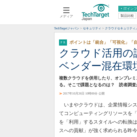
ITイン
製品比較
メディア
クラウド
エンタープライズ
ERP
仮想化
TechTargetジャパン
セキュリティ
クラウドセキュリティ／
データ分析
サーバ＆ストレージ
ポイントは「統合」「可視化」「
CX
スマートモバイル
クラウド活用の
情報系システム
ネットワーク
ベンダー混在環
システム運用管理
複数クラウドを併用したり、オンプレミ
る。そこで課題となるのは？ 読者調査
≫
2017年10月26日 10時00分 公開
いまやクラウドは、企業情報シス
てコンピューティングリソースを
を「利用」するスタイルへの転換は
スへの貢献」が強く求められる昨