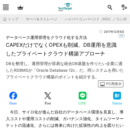
トップ
サーバ＆ストレージ
ハイパーコンバージド（HCI）／コンポ
2017年12月5日
データベース運用管理をクラウド化する方法
CAPEXだけでなくOPEXも削減、DB運用を意識
したプライベートクラウド構築アプローチ
DBを整理し、運用管理が容易な統合DB基盤を作りたい企業に適
したRDBMSが「Oracle Database 12c」だ。同システムを用いた
プライベートクラウド構築のポイントを紹介する。
PC用表示
Share
Post
LINE
Hatena
今日、サイロ化が進んだ自社のデータベース環境を見直し、導
入コストや運用コストの削減、ガバナンス強化、タイムツーマー
ケットの迅速化、さらには将来に向けた拡張性の向上を図りたい