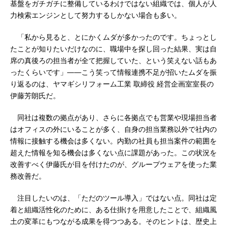
基盤をガチガチに整備しているわけではない組織では、個人が人
力検索エンジンとして努力するしかない場合も多い。
「私から見ると、とにかくムダが多かったのです。ちょっとし
たことが知りたいだけなのに、職場中を探し回った結果、実は自
席の真後ろの担当者が全て把握していた、という笑えない話もあ
ったくらいです」――こう笑って情報連携不足が招いたムダを振
り返るのは、ヤマギシリフォーム工業 取締役 経営企画室室長の
伊藤芳朗氏だ。
同社は複数の拠点があり、さらに各拠点でも営業や現場担当者
はオフィスの外にいることが多く、自身の担当業務以外で社内の
情報に接触する機会は多くない。内勤の社員も担当案件の範囲を
超えた情報を知る機会は多くない点に課題があった。この状況を
改善すべく伊藤氏が目を付けたのが、グループウェアを使った業
務改善だ。
注目したいのは、「ただのツール導入」ではない点。同社は定
着と組織活性化のために、ある仕掛けを用意したことで、組織風
土の変革にもつながる成果を得つつある。そのヒントは、歴史上