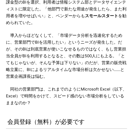
課金型のBIを選択、利用者は情報システム部とデータサイエンテ
ィストに限定した。「他部門で新たな用途が発生したら、また利
用者を増やせばいい」と、ベンダーからも
スモールスタート
を勧
められていた。
導入からほどなくして、「市場データ分析を迅速化するため
に、営業部門でBIを活用したい」というニーズが発生した。だ
が、そのBIは到底営業が使いこなせるものではなく、もし営業担
当全員がBIを利用するとなると、その数は500人にも上る。「と
てもじゃないが、そんな予算は下りない」のだが、営業の販売戦
略立案に、BIによるリアルタイムな市場分析は欠かせない……と
営業企画課長は悩む。
同社の営業部門は、これまでのようにMicrosoft Excel（以下、
Excel）で時間をかけて、スピード感のない市場分析をしている
ままなのか？
会員登録（無料）が必要です