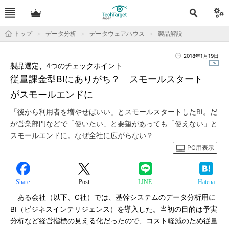
トップ
データ分析
データウェアハウス
製品解説
2018年1月19日
製品選定、4つのチェックポイント
従量課金型BIにありがち？ スモールスタート
がスモールエンドに
「後から利用者を増やせばいい」とスモールスタートしたBI。だ
が営業部門などで「使いたい」と要望があっても「使えない」と
スモールエンドに。なぜ全社に広がらない？
PC用表示
Share
Post
LINE
Hatena
ある会社（以下、C社）では、基幹システムのデータ分析用に
BI（ビジネスインテリジェンス）を導入した。当初の目的は予実
分析など経営指標の見える化だったので、コスト軽減のため従量