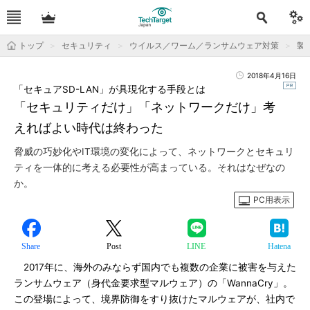
トップ
セキュリティ
ウイルス／ワーム／ランサムウェア対策
製
2018年4月16日
「セキュアSD-LAN」が具現化する手段とは
「セキュリティだけ」「ネットワークだけ」考
えればよい時代は終わった
脅威の巧妙化やIT環境の変化によって、ネットワークとセキュリ
ティを一体的に考える必要性が高まっている。それはなぜなの
か。
PC用表示
Share
Post
LINE
Hatena
2017年に、海外のみならず国内でも複数の企業に被害を与えた
ランサムウェア（身代金要求型マルウェア）の「WannaCry」。
この登場によって、境界防御をすり抜けたマルウェアが、社内で