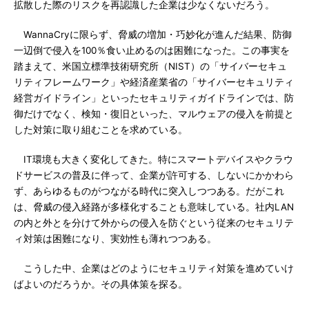
拡散した際のリスクを再認識した企業は少なくないだろう。
WannaCryに限らず、脅威の増加・巧妙化が進んだ結果、防御
一辺倒で侵入を100％食い止めるのは困難になった。この事実を
踏まえて、米国立標準技術研究所（NIST）の「サイバーセキュ
リティフレームワーク」や経済産業省の「サイバーセキュリティ
経営ガイドライン」といったセキュリティガイドラインでは、防
御だけでなく、検知・復旧といった、マルウェアの侵入を前提と
した対策に取り組むことを求めている。
IT環境も大きく変化してきた。特にスマートデバイスやクラウ
ドサービスの普及に伴って、企業が許可する、しないにかかわら
ず、あらゆるものがつながる時代に突入しつつある。だがこれ
は、脅威の侵入経路が多様化することも意味している。社内LAN
の内と外とを分けて外からの侵入を防ぐという従来のセキュリテ
ィ対策は困難になり、実効性も薄れつつある。
こうした中、企業はどのようにセキュリティ対策を進めていけ
ばよいのだろうか。その具体策を探る。