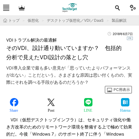
トップ
仮想化
デスクトップ仮想化／VDI／DaaS
製品解説
2018年6月7日
VDIトラブル解決の最適解
そのVDI、設計通り動いていますか？ 包括的
分析で見えたVDI設計の落とし穴
VDI導入企業で最も多い意見が「思っていたよりパフォーマンス
が出ない」ことだという。さまざまな原因は思い付くものの、実
際にそれを調べる手段があるのだろうか？
PC用表示
Share
Post
LINE
Hatena
VDI（仮想デスクトップインフラ）は、セキュリティ強化や働
き方改革のためのリモートワーク環境を整備する上で極めて効果
的だ。今後「Windows 7」のサポート終了に伴う「Windows