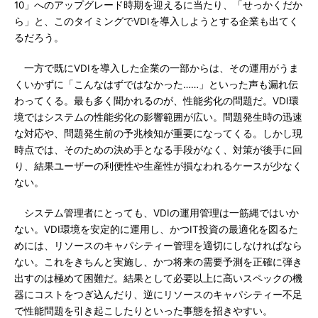
10」へのアップグレード時期を迎えるに当たり、「せっかくだか
ら」と、このタイミングでVDIを導入しようとする企業も出てく
るだろう。
一方で既にVDIを導入した企業の一部からは、その運用がうま
くいかずに「こんなはずではなかった……」といった声も漏れ伝
わってくる。最も多く聞かれるのが、性能劣化の問題だ。VDI環
境ではシステムの性能劣化の影響範囲が広い。問題発生時の迅速
な対応や、問題発生前の予兆検知が重要になってくる。しかし現
時点では、そのための決め手となる手段がなく、対策が後手に回
り、結果ユーザーの利便性や生産性が損なわれるケースが少なく
ない。
システム管理者にとっても、VDIの運用管理は一筋縄ではいか
ない。VDI環境を安定的に運用し、かつIT投資の最適化を図るた
めには、リソースのキャパシティー管理を適切にしなければなら
ない。これをきちんと実施し、かつ将来の需要予測を正確に弾き
出すのは極めて困難だ。結果として必要以上に高いスペックの機
器にコストをつぎ込んだり、逆にリソースのキャパシティー不足
で性能問題を引き起こしたりといった事態を招きやすい。