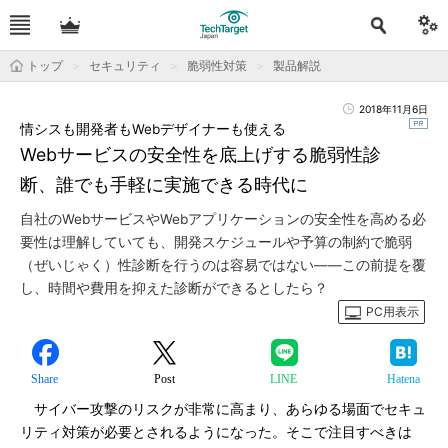
トップ
セキュリティ
脆弱性対策
製品解説
2018年11月6日
情シスも開発者もWebデザイナーも使える
Webサービスの安全性を底上げする脆弱性診
断、誰でも手軽に実施できる時代に
自社のWebサービスやWebアプリケーションの安全性を高める必
要性は理解していても、開発スケジュールや予算の制約で脆弱
（ぜいじゃく）性診断を行うのは容易ではない――この前提を覆
し、時間や費用を抑えた診断ができるとしたら？
PC用表示
Share
Post
LINE
Hatena
サイバー攻撃のリスクが非常に高まり、あらゆる場面でセキュ
リティ対策が必要とされるようになった。そこで注目すべきは