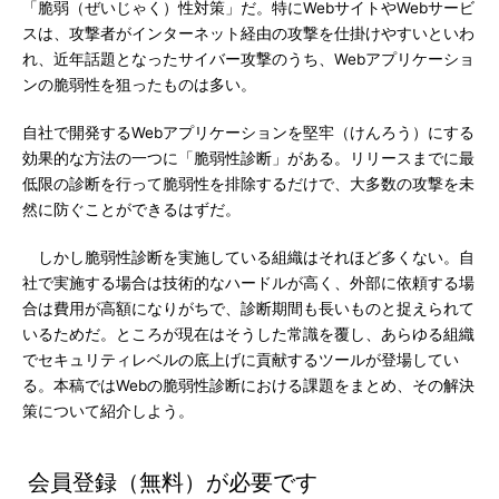
「脆弱（ぜいじゃく）性対策」だ。特にWebサイトやWebサービ
スは、攻撃者がインターネット経由の攻撃を仕掛けやすいといわ
れ、近年話題となったサイバー攻撃のうち、Webアプリケーショ
ンの脆弱性を狙ったものは多い。
自社で開発するWebアプリケーションを堅牢（けんろう）にする
効果的な方法の一つに「脆弱性診断」がある。リリースまでに最
低限の診断を行って脆弱性を排除するだけで、大多数の攻撃を未
然に防ぐことができるはずだ。
しかし脆弱性診断を実施している組織はそれほど多くない。自
社で実施する場合は技術的なハードルが高く、外部に依頼する場
合は費用が高額になりがちで、診断期間も長いものと捉えられて
いるためだ。ところが現在はそうした常識を覆し、あらゆる組織
でセキュリティレベルの底上げに貢献するツールが登場してい
る。本稿ではWebの脆弱性診断における課題をまとめ、その解決
策について紹介しよう。
会員登録（無料）が必要です