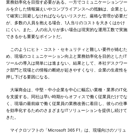
業務効率化を目指す必要がある。一方でコミュニケーションツー
ルを介した情報漏えいやコンプライアンスへの抵触は、企業とし
て確実に回避しなければならないリスクだ。厳格な管理が必要だ
が、多数の人員を抱える場合、1人当りのコストを大きくはかけ
にくい。また、人の出入りが多い場合は現実的な運用工数で実施
できるかも重要なポイントだ。
このようにヒト・コスト・セキュリティと難しい要件が絡むた
め、現場のコミュニケーション向上と業務効率化を目的としたIT
ツールの導入は簡単には進まない。結果として、本社デスクワー
ク部門と現場との情報の断絶が起きやすくなり、企業の生産性を
押し下げる要因になる。
大塚商会は、中堅・中小企業を中心に幅広い業種・業界のIT化
を支援する。同社は早い時期からオフィスで働く従業員だけでな
く、現場の最前線で働く従業員の業務改善に着目し、彼らの仕事
を効率化するためのさまざまなITソリューションを提供し続けて
きた。
マイクロソフトの「Microsoft 365 F1」は、現場向けのソリュ