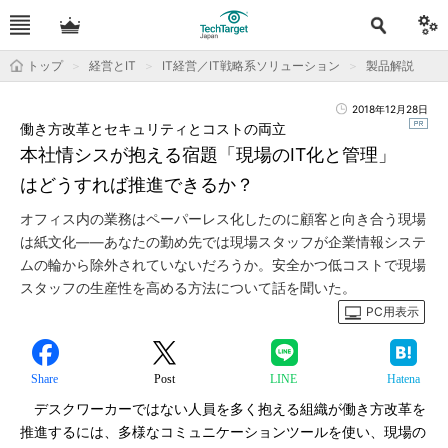
トップ
経営とIT
IT経営／IT戦略系ソリューション
製品解説
2018年12月28日
働き方改革とセキュリティとコストの両立
本社情シスが抱える宿題「現場のIT化と管理」
はどうすれば推進できるか？
オフィス内の業務はペーパーレス化したのに顧客と向き合う現場
は紙文化――あなたの勤め先では現場スタッフが企業情報システ
ムの輪から除外されていないだろうか。安全かつ低コストで現場
スタッフの生産性を高める方法について話を聞いた。
PC用表示
Share
Post
LINE
Hatena
デスクワーカーではない人員を多く抱える組織が働き方改革を
推進するには、多様なコミュニケーションツールを使い、現場の