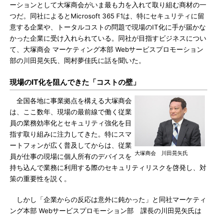
ーションとして大塚商会がいま最も力を入れて取り組む商材の一
つだ。同社によるとMicrosoft 365 F1は、特にセキュリティに留
意する企業や、トータルコストの問題で現場のIT化に手が届かな
かった企業に受け入れられている。同社が目指すビジネスについ
て、大塚商会 マーケティング本部 Webサービスプロモーション
部の川田晃矢氏、岡村夢佳氏に話を聞いた。
現場のIT化を阻んできた「コストの壁」
全国各地に事業拠点を構える大塚商会
は、ここ数年、現場の最前線で働く従業
員の業務効率化とセキュリティ強化を目
指す取り組みに注力してきた。特にスマ
ートフォンが広く普及してからは、従業
大塚商会 川田晃矢氏
員が仕事の現場に個人所有のデバイスを
持ち込んで業務に利用する際のセキュリティリスクを啓発し、対
策の重要性を説く。
しかし「企業からの反応は意外に鈍かった」と同社マーケティ
ング本部 Webサービスプロモーション部 課長の川田晃矢氏は