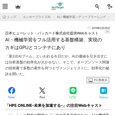
トップ
エンタープライズAI
AI／機械学習／ディープラーニング
2019年2月25日
日本ヒューレット・パッカード株式会社提供Webキャスト
AI・機械学習をフル活用する基盤構築、実現の
カギはGPUとコンテナにあり
「第3次AIブーム」といわれる今日だが、AIの価値を引き出すに
は分析基盤の効率化が欠かせない。そこで、オープンソース関連
の技術書で多数の著作を持つエヴァンジェリストに、効率化の秘
訣を聞いた。
PC用表示
Share
Post
LINE
Hatena
「HPE ONLINE-未来を加速する-」の注目Webキャスト