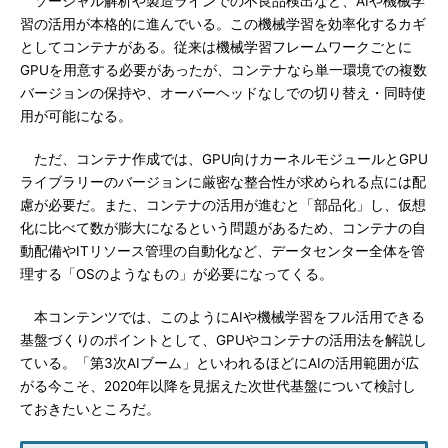
ソーシャル解析や製造ラインでの不良品検出など、AIや機械学
習の活用が本格的に進んでいる。この機械学習を効率化するカギ
としてコンテナがある。従来は機械学習フレームワークごとに
GPUを用意する必要があったが、コンテナなら単一環境での複数
バージョンの保持や、オーバーヘッドなしでの切り替え・同時使
用が可能になる。
ただ、コンテナ作成では、GPU向けカーネルモジュールとGPU
ライブラリーのバージョンに厳密な整合性が求められる点には配
慮が必要だ。また、コンテナの活用が進むと「部品化」し、仮想
化に比べて数が膨大になるという問題があるため、コンテナの自
動配備やITリソース管理の自動化など、データセンター全体を管
理する「OSのようなもの」が必要になってくる。
本コンテンツでは、このようにAIや機械学習をフル活用できる
基盤づくりのポイントとして、GPUやコンテナの活用法を解説し
ている。「第3次AIブーム」といわれるほどにAIの活用範囲が広
がる今こそ、2020年以降を見据えた次世代基盤について検討し
ておきたいところだ。