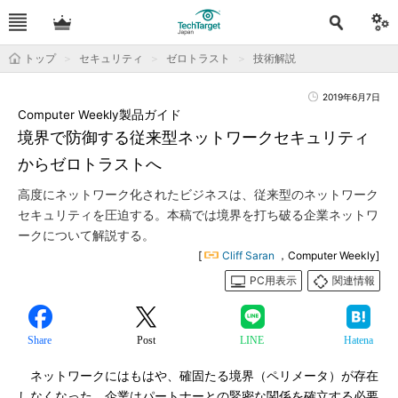
トップ
セキュリティ
ゼロトラスト
技術解説
2019年6月7日
Computer Weekly製品ガイド
境界で防御する従来型ネットワークセキュリティ
からゼロトラストへ
高度にネットワーク化されたビジネスは、従来型のネットワーク
セキュリティを圧迫する。本稿では境界を打ち破る企業ネットワ
ークについて解説する。
[
Cliff Saran
，Computer Weekly]
PC用表示
関連情報
Share
Post
LINE
Hatena
ネットワークにはもはや、確固たる境界（ペリメータ）が存在
しなくなった。企業はパートナーとの緊密な関係を確立する必要