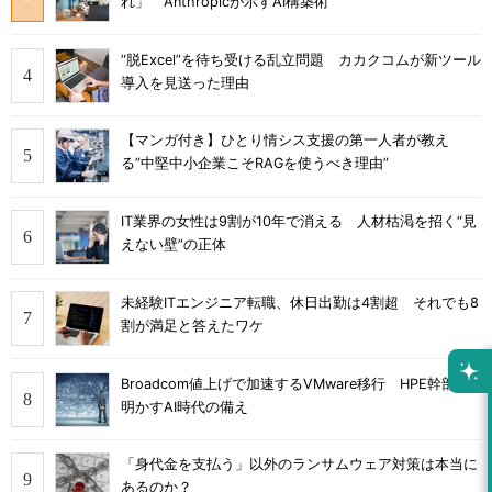
れ」 Anthropicが示すAI構築術
“脱Excel”を待ち受ける乱立問題 カカクコムが新ツール
導入を見送った理由
【マンガ付き】ひとり情シス支援の第一人者が教え
る”中堅中小企業こそRAGを使うべき理由”
IT業界の女性は9割が10年で消える 人材枯渇を招く“見
えない壁”の正体
未経験ITエンジニア転職、休日出勤は4割超 それでも8
割が満足と答えたワケ
Broadcom値上げで加速するVMware移行 HPE幹部が
明かすAI時代の備え
「身代金を支払う」以外のランサムウェア対策は本当に
あるのか？