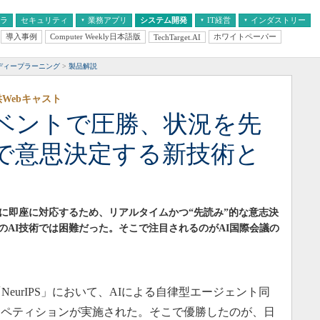
フラ
セキュリティ
業務アプリ
システム開発
IT経営
インダストリー
導入事例
Computer Weekly日本語版
ホワイトペーパー
TechTarget.AI
AI
経営とIT
医療IT
中堅・中小企業とIT
教育IT
ディープラーニング
製品解説
Webキャスト
イベントで圧勝、状況を先
で意思決定する新技術と
化に即座に対応するため、リアルタイムかつ“先読み”的な意志決
のAI技術では困難だった。そこで注目されるのがAI国際会議の
NeurIPS」において、AIによる自律型エージェント同
ンペティションが実施された。そこで優勝したのが、日