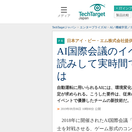
ITイン
製品比較
メディア
クラウド
エンタープライズ
ERP
仮想化
TechTargetジャパン
エンタープライズAI
AI／機械学習／
データ分析
サーバ＆ストレージ
日本アイ・ビー・エム株式会社提供
CX
スマートモバイル
AI国際会議の
情報系システム
ネットワーク
読みして実時間
システム運用管理
は
自動運転に用いられるAIには、環境変
定が求められる。こうした要件は、従来
イベントで優勝したチームの新技術だ。
≫
2019年09月06日 10時00分 公開
2018年に開催されたAI国際会議「
士を対戦させる、ゲーム形式のコ