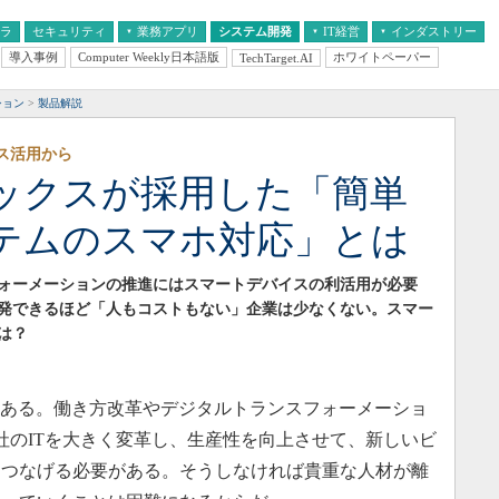
フラ
セキュリティ
業務アプリ
システム開発
IT経営
インダストリー
導入事例
Computer Weekly日本語版
ホワイトペーパー
TechTarget.AI
AI
経営とIT
医療IT
中堅・中小企業とIT
教育IT
ション
製品解説
ス活用から
ックスが採用した「簡単
テムのスマホ対応」とは
ォーメーションの推進にはスマートデバイスの利活用が必要
発できるほど「人もコストもない」企業は少なくない。スマー
は？
つある。働き方改革やデジタルトランスフォーメーショ
社のITを大きく変革し、生産性を向上させて、新しいビ
につなげる必要がある。そうしなければ貴重な人材が離