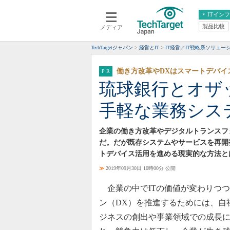
ITイン
製品比較
メディア
クラウド
エンタープライズ
ERP
仮想化
TechTargetジャパン
経営とIT
IT経営／IT戦略系ソリュー
データ分析
サーバ＆ストレージ
働き方改革やDXはスマートデバイ
CX
スマートモバイル
琉球銀行とオザ
情報系システム
ネットワーク
手軽な業務シス
システム運用管理
企業の働き方改革やデジタルトランスフ
だ。だが既存システムやサービスを再開
トデバイス活用を進める現実的な方法と
≫
2019年09月30日 10時00分 公開
企業の中でITの価値が変わりつ
ン（DX）を推進するためには、自
ジネスの創出や事業領域での成長