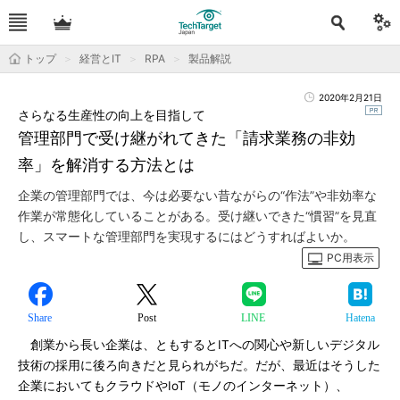
トップ
経営とIT
RPA
製品解説
2020年2月21日
さらなる生産性の向上を目指して
管理部門で受け継がれてきた「請求業務の非効
率」を解消する方法とは
企業の管理部門では、今は必要ない昔ながらの“作法”や非効率な
作業が常態化していることがある。受け継いできた“慣習”を見直
し、スマートな管理部門を実現するにはどうすればよいか。
PC用表示
Share
Post
LINE
Hatena
創業から長い企業は、ともするとITへの関心や新しいデジタル
技術の採用に後ろ向きだと見られがちだ。だが、最近はそうした
企業においてもクラウドやIoT（モノのインターネット）、