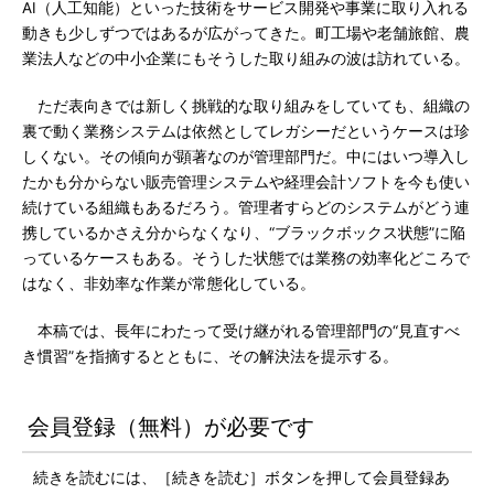
AI（人工知能）といった技術をサービス開発や事業に取り入れる
動きも少しずつではあるが広がってきた。町工場や老舗旅館、農
業法人などの中小企業にもそうした取り組みの波は訪れている。
ただ表向きでは新しく挑戦的な取り組みをしていても、組織の
裏で動く業務システムは依然としてレガシーだというケースは珍
しくない。その傾向が顕著なのが管理部門だ。中にはいつ導入し
たかも分からない販売管理システムや経理会計ソフトを今も使い
続けている組織もあるだろう。管理者すらどのシステムがどう連
携しているかさえ分からなくなり、“ブラックボックス状態”に陥
っているケースもある。そうした状態では業務の効率化どころで
はなく、非効率な作業が常態化している。
本稿では、長年にわたって受け継がれる管理部門の“見直すべ
き慣習”を指摘するとともに、その解決法を提示する。
会員登録（無料）が必要です
続きを読むには、［続きを読む］ボタンを押して会員登録あ